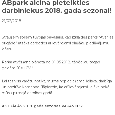
ABpark aicina pieteikties
darbiniekus 2018. gada sezonai!
21/02/2018
Straujiem soļiem tuvojas pavasaris, kad izklaides parks “Avārijas
brigāde” atsāks darboties ar ievērojami plašāku piedāvājumu
klāstu.
Parka atvēršana plānota no 01.05.2018, tāpēc jau tagad
gaidām Jūsu CV!!!
Lai tas viss varētu notikt, mums nepieciešama lieliska, darbīga
un pozitīva komanda. Jāpiemin, ka arī ievērojami lielāka nekā
mūsu pirmajā darbības gadā.
AKTUĀLĀS 2018. gada sezonas VAKANCES: