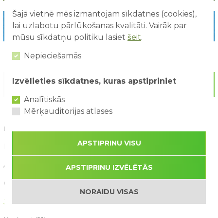
Šajā vietnē mēs izmantojam sīkdatnes (cookies),
lai uzlabotu pārlūkošanas kvalitāti. Vairāk par
Skatīt visas atrakcijas
mūsu sīkdatņu politiku lasiet
šeit
.
Nepieciešamās
Izvēlieties sīkdatnes, kuras apstipriniet
Analītiskās
Mērķauditorijas atlases
RAKSTU KATEGORIJAS
APSTIPRINU VISU
Blogs (16)
Aktuāli (90)
APSTIPRINU IZVĒLĒTĀS
Galerija (11)
NORAIDU VISAS
Jaunumi (160)