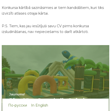
Konkursa kārtībā sazināsimies ar tiem kandidātiem, kuri tiks
izvirzīti atlases otrajai kārtai.
P.S. Tiem, kas jau iesūtījuši savu CV pirms konkursa
izsludināšanas, nav nepieciešams to darīt atkārtoti.
Jaunums!
Piepūšamā atrakcija Safari
По-русски
In English