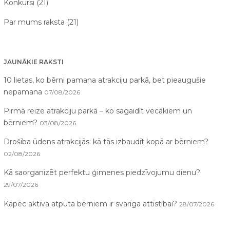
Konkursi (21)
Par mums raksta (21)
JAUNĀKIE RAKSTI
10 lietas, ko bērni pamana atrakciju parkā, bet pieaugušie
nepamana
07/08/2026
Pirmā reize atrakciju parkā – ko sagaidīt vecākiem un
bērniem?
03/08/2026
Drošība ūdens atrakcijās: kā tās izbaudīt kopā ar bērniem?
02/08/2026
Kā saorganizēt perfektu ģimenes piedzīvojumu dienu?
29/07/2026
Kāpēc aktīva atpūta bērniem ir svarīga attīstībai?
28/07/2026