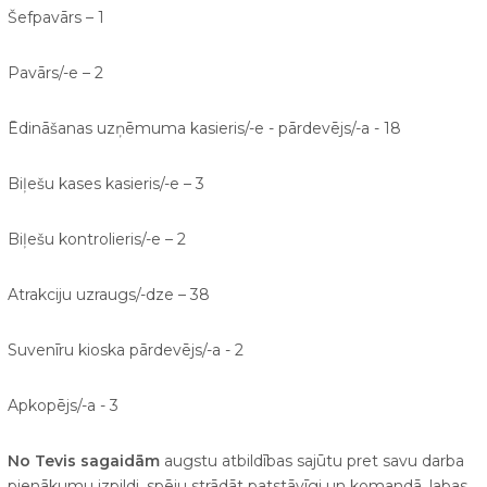
Šefpavārs – 1
Pavārs/-e – 2
Ēdināšanas uzņēmuma kasieris/-e - pārdevējs/-a - 18
Biļešu kases kasieris/-e – 3
Biļešu kontrolieris/-e – 2
Atrakciju uzraugs/-dze – 38
Suvenīru kioska pārdevējs/-a - 2
Apkopējs/-a - 3
No Tevis sagaidām
augstu atbildības sajūtu pret savu darba
pienākumu izpildi, spēju strādāt patstāvīgi un komandā, labas