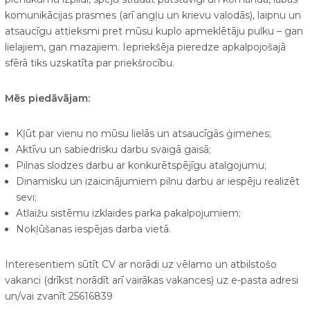
komunikācijas prasmes (arī angļu un krievu valodās), laipnu un
atsaucīgu attieksmi pret mūsu kuplo apmeklētāju pulku – gan
lielajiem, gan mazajiem. Iepriekšēja pieredze apkalpojošajā
sfērā tiks uzskatīta par priekšrocību.
Mēs piedāvājam:
Kļūt par vienu no mūsu lielās un atsaucīgās ģimenes;
Aktīvu un sabiedrisku darbu svaigā gaisā;
Pilnas slodzes darbu ar konkurētspējīgu atalgojumu;
Dinamisku un izaicinājumiem pilnu darbu ar iespēju realizēt
sevi;
Atlaižu sistēmu izklaides parka pakalpojumiem;
Nokļūšanas iespējas darba vietā.
Interesentiem sūtīt CV ar norādi uz vēlamo un atbilstošo
vakanci (drīkst norādīt arī vairākas vakances) uz e-pasta adresi
un/vai zvanīt 25616839