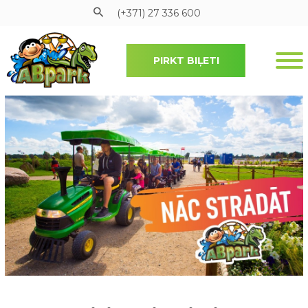
(+371) 27 336 600
PIRKT BIĻETI
Pāriet uz galveno saturu