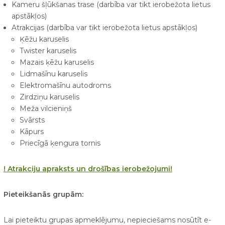
Kameru šļūkšanas trase (darbība var tikt ierobežota lietus
apstākļos)
Atrakcijas (darbība var tikt ierobežota lietus apstākļos)
Ķēžu karuselis
Twister karuselis
Mazais ķēžu karuselis
Lidmašīnu karuselis
Elektromašīnu autodroms
Zirdziņu karuselis
Meža vilcieniņš
Svārsts
Kāpurs
Priecīgā ķengura tornis
! Atrakciju apraksts un drošības ierobežojumi!
Pieteikšanās grupām:
Lai pieteiktu grupas apmeklējumu, nepieciešams nosūtīt e-