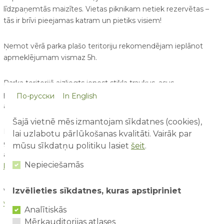
līdzpaņemtās maizītes. Vietas piknikam netiek rezervētas –
tās ir brīvi pieejamas katram un pietiks visiem!
Ņemot vērā parka plašo teritoriju rekomendējam ieplānot
apmeklējumam vismaz 5h.
Parka teritorijā aizliegts ienest stikla traukus, asus
priekšmetus, kurināt ugunskurus vai lietot ierīces ar atklātu vai
По-русски
In English
apsegtu uguns liesmu.
Šajā vietnē mēs izmantojam sīkdatnes (cookies),
Lai apmeklējums izvērstos maksimāli patīkams gan pašiem,
lai uzlabotu pārlūkošanas kvalitāti. Vairāk par
gan pārējiem parka apmeklētājiem, lūdzam pirms
mūsu sīkdatņu politiku lasiet
šeit
.
apmeklējuma iepazīties ar aktuālajiem
teritorijas iekšējās
Nepieciešamās
kārtības noteikumiem
.
Izvēlieties sīkdatnes, kuras apstipriniet
Vairāk par parku un aktuālajiem jaunumiem var uzzināt
www.abpark.lv
, kā arī
www.facebook.com/abparklv
Analītiskās
Mērķauditorijas atlases