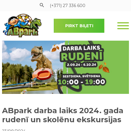
(+371) 27 336 600
PIRKT BIĻETI
Pāriet uz galveno saturu
ABpark darba laiks 2024. gada
rudenī un skolēnu ekskursijas