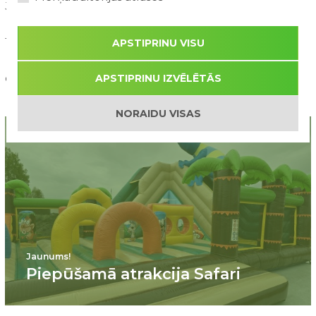
Ja ir radušies papildus jautājumi, tad lūdzu sazināties ar mums:
Tālr: +371 27 33 6600
APSTIPRINU VISU
APSTIPRINU IZVĒLĒTĀS
e-pasts
NORAIDU VISAS
Jaunums!
Piepūšamā atrakcija Safari