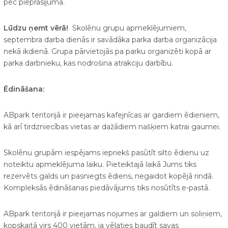
pēc pieprasījuma.
Lūdzu ņemt vērā!
Skolēnu grupu apmeklējumiem,
septembra darba dienās ir savādāka parka darba organizācija
nekā ikdienā. Grupa pārvietojās pa parku organizēti kopā ar
parka darbnieku, kas nodrošina atrakciju darbību.
Ēdināšana:
ABpark teritorijā ir pieejamas kafejnīcas ar gardiem ēdieniem,
kā arī tirdzniecības vietas ar dažādiem našķiem katrai gaumei.
Skolēnu grupām iespējams iepriekš pasūtīt silto ēdienu uz
noteiktu apmeklējuma laiku. Pieteiktajā laikā Jums tiks
rezervēts galds un pasniegts ēdiens, negaidot kopējā rindā.
Kompleksās ēdināšanas piedāvājums tiks nosūtīts e-pastā.
ABpark teritorijā ir pieejamas nojumes ar galdiem un soliņiem,
kopskaitā virs 400 vietām, ja vēlaties baudīt savas