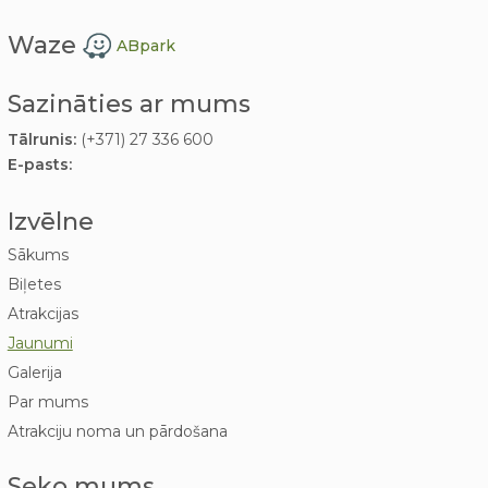
Waze
ABpark
Sazināties ar mums
Tālrunis:
(+371) 27 336 600
E-pasts:
Izvēlne
Sākums
Biļetes
Atrakcijas
Jaunumi
Galerija
Par mums
Atrakciju noma un pārdošana
Seko mums