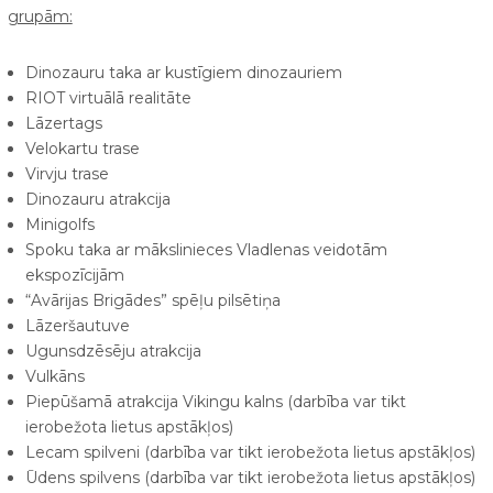
grupām:
Dinozauru taka ar kustīgiem dinozauriem
RIOT virtuālā realitāte
Lāzertags
Velokartu trase
Virvju trase
Dinozauru atrakcija
Minigolfs
Spoku taka ar mākslinieces Vladlenas veidotām
ekspozīcijām
“Avārijas Brigādes” spēļu pilsētiņa
Lāzeršautuve
Ugunsdzēsēju atrakcija
Vulkāns
Piepūšamā atrakcija Vikingu kalns (darbība var tikt
ierobežota lietus apstākļos)
Lecam spilveni (darbība var tikt ierobežota lietus apstākļos)
Ūdens spilvens (darbība var tikt ierobežota lietus apstākļos)