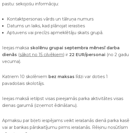
pastu:
sekojošu informāciju:
Kontaktpersonas vārds un tālruņa numurs
Datums un laiks, kad plānojat ierasties
Aptuvens vai precīzs apmeklētāju skaits grupā.
Ieejas maksa
skolēnu grupai septembra mēnesī darba
dienās
(
sākot no 15 cilvēkiem
) ir
22 EUR/personai
(no 2 gadu
vecuma).
Katriem 10 skolēniem
bez maksas
līdzi var doties 1
pavadošais skolotājs.
Ieejas maksā ietilpst visas pieejamās parka aktivitātes visas
dienas garumā (izņemot ēdināšanu).
Apmaksu par biļeti iespējams veikt ierašanās dienā parka kasē
vai ar bankas pārskaitījumu pirms ierašanās. Rēķinu nosūtīsim