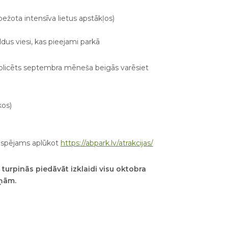
obežota intensīva lietus apstākļos)
ldus viesi, kas pieejami parkā
ublicēts septembra mēneša beigās varēsiet
kos)
iespējams aplūkot
https://abpark.lv/atrakcijas/
turpinās piedāvāt izklaidi visu oktobra
iņām.