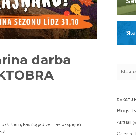
Sa
Skat
rina darba
OKTOBRA
RAKSTU 
Blogs (15
Aktuāli (
īpaši tiem, kas šogad vēl nav paspējuši
ku!
Galerija (