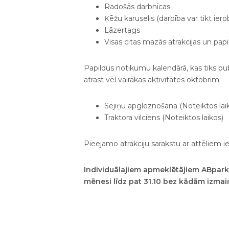
Radošās darbnīcas
Ķēžu karuselis (darbība var tikt ier
Lāzertags
Visas citas mazās atrakcijas un papi
Papildus notikumu kalendārā, kas tiks p
atrast vēl vairākas aktivitātes oktobrim:
Sejiņu apgleznošana (Noteiktos lai
Traktora vilciens (Noteiktos laikos)
Pieejamo atrakciju sarakstu ar attēliem 
Individuālajiem apmeklētājiem ABpark 
mēnesi līdz pat 31.10 bez kādām izma