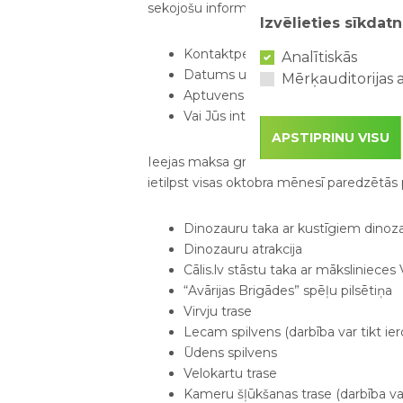
sekojošu informāciju:
Izvēlieties sīkdatn
Kontaktpersonas vārds, uzvārds un 
Analītiskās
Datums un laiks, kad plānojat ierast
Mērķauditorijas a
Aptuvens vai precīzs apmeklētāju s
Vai Jūs interesē grupu ēdināšanas
APSTIPRINU VISU
Ieejas maksa grupai (vismaz 15 cilvēki) 
ietilpst visas oktobra mēnesī paredzētās 
Dinozauru taka ar kustīgiem dinoz
Dinozauru atrakcija
Cālis.lv stāstu taka ar māksliniece
“Avārijas Brigādes” spēļu pilsētiņa
Virvju trase
Lecam spilvens (darbība var tikt ier
Ūdens spilvens
Velokartu trase
Kameru šļūkšanas trase (darbība var