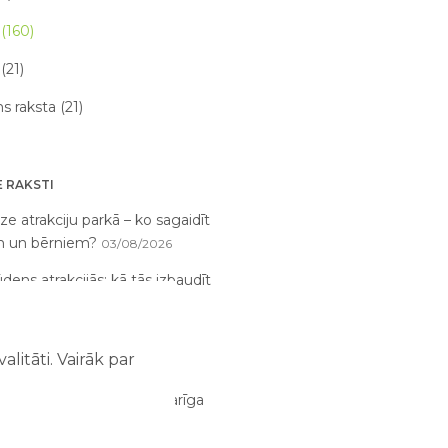
(160)
(21)
 raksta (21)
 RAKSTI
ze atrakciju parkā – ko sagaidīt
m un bērniem?
03/08/2026
dens atrakcijās: kā tās izbaudīt
bērniem?
02/08/2026
anizēt perfektu ģimenes
litāti. Vairāk par
jumu dienu?
29/07/2026
tīva atpūta bērniem ir svarīga
i?
28/07/2026