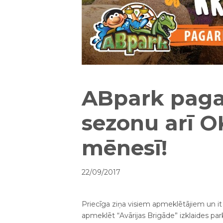
ABpark paga
sezonu arī 
mēnesī!
22/09/2017
Priecīga ziņa visiem apmeklētājiem un it 
apmeklēt “Avārijas Brigāde” izklaides par