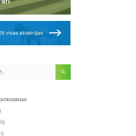
fari
īt visas atrakcijas
KATEGORIJAS
)
90)
11)