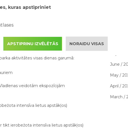
7 spēles 
es, kuras apstipriniet
izbauda 
tālruņa Nr.
ies
tlases
kaits grupā.
RAKSTU 
 piedāvājums
August /
APSTIPRINU IZVĒLĒTĀS
NORAIDU VISAS
nemainīga - 9 EUR no cilvēka. Šajā maksa
July / 20
parka aktivitātes visas dienas garumā:
June / 2
auriem
May / 20
s Vladlenas veidotām ekspozīcijām
April / 2
March / 
obežota intensīva lietus apstākļos)
 tikt ierobežota intensīva lietus apstākļos)