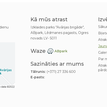
Kā mūs atrast
Izv
Sāk
dienu
Izklaides parks "Avārijas brigāde",
ABpark, Lēdmanes pagasts, Ogres
Biļet
novads LV- 5011
Atrak
Jaun
Waze
ABpark
Galer
Par 
Sazināties ar mums
Atra
pārd
Tālrunis:
(+371) 27 336 600
E-pasts: