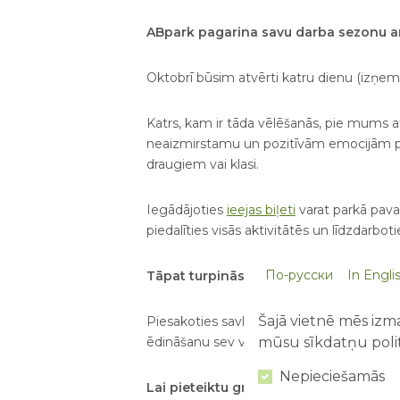
ABpark pagarina savu darba sezonu 
Oktobrī būsim atvērti katru dienu (izņem
Katrs, kam ir tāda vēlēšanās, pie mums a
neaizmirstamu un pozitīvām emocijām pie
draugiem vai klasi.
Iegādājoties
ieejas biļeti
varat parkā pava
piedalīties visās aktivitātēs un līdzdarbo
По-русски
In Engli
Tāpat turpinās pieņemšana grupu rez
Šajā vietnē mēs izma
Piesakoties savlaicīgi, Jūs, varat rezerv
mūsu sīkdatņu polit
ēdināšanu sev vēlamā laikā.
Nepieciešamās
Lai pieteiktu grupas apmeklējumu se