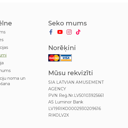
ēlne
Seko mums
ums
es
Norēķini
cijas
umi
ija
mums
Mūsu rekvizīti
kciju noma un
SIA LATVIAN AMUSEMENT
ošana
AGENCY
PVN Reģ.Nr.LV50103925661
AS Luminor Bank
LV19RIKO0002930209616
RIKOLV2X