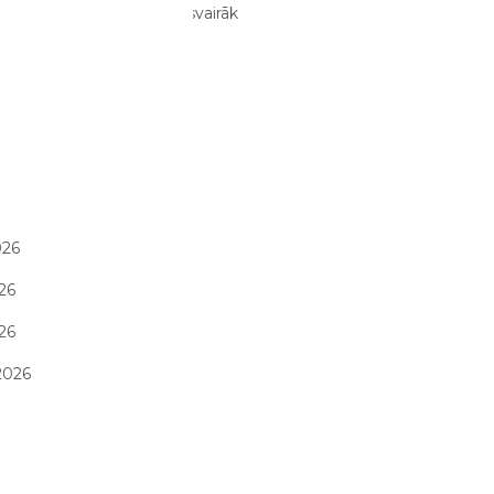
un aktivitātes, ko bērni visvairāk
vasarā
26/07/2026
ARHĪVS
 2026
26
026
26
026
2026