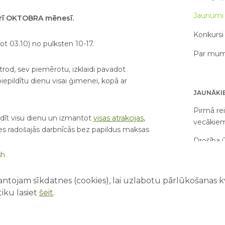
Jaunumi 
arī OKTOBRA mēnesī.
Konkursi 
ot 03.10) no pulksten 10-17.
Par mums
trod, sev piemērotu, izklaidi pavadot
pildītu dienu visai ģimenei, kopā ar
JAUNĀKIE
Pirmā rei
dīt visu dienu un izmantot
visas atrakcijas
,
vecākie
ties radošajās darbnīcās bez papildus maksas
Drošība ū
kopā ar 
sh
ervācijām septembra un oktobra mēnesim!
Kā saorg
ntojam sīkdatnes (cookies), lai uzlabotu pārlūkošanas kva
ēt sev vēlamo ierašanās datumu, laiku un
piedzīvo
iku lasiet
šeit
.
Kāpēc ak
attīstība
ptembrim vai oktobrim
, lūdzu nosūtīt e-pastu: