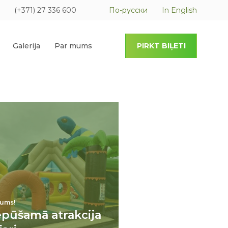
(+371) 27 336 600
По-русски
In English
Galerija
Par mums
PIRKT BIĻETI
ums!
epūšamā atrakcija