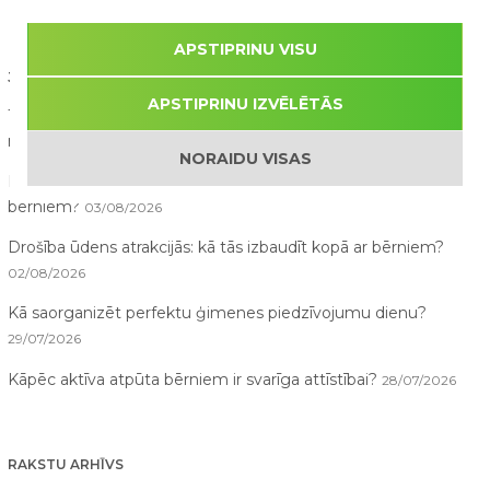
APSTIPRINU VISU
JAUNĀKIE RAKSTI
APSTIPRINU IZVĒLĒTĀS
10 lietas, ko bērni pamana atrakciju parkā, bet pieaugušie
nepamana
07/08/2026
NORAIDU VISAS
Pirmā reize atrakciju parkā – ko sagaidīt vecākiem un
bērniem?
03/08/2026
Drošība ūdens atrakcijās: kā tās izbaudīt kopā ar bērniem?
02/08/2026
Kā saorganizēt perfektu ģimenes piedzīvojumu dienu?
29/07/2026
Kāpēc aktīva atpūta bērniem ir svarīga attīstībai?
28/07/2026
RAKSTU ARHĪVS