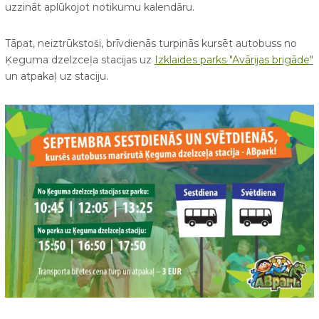
uzzināt aplūkojot notikumu kalendāru.
Tāpat, neiztrūkstoši, brīvdienās turpinās kursēt autobuss no
Ķeguma dzelzceļa stacijas uz
Izklaides parks "Avārijas brigāde"
un atpakaļ uz staciju.