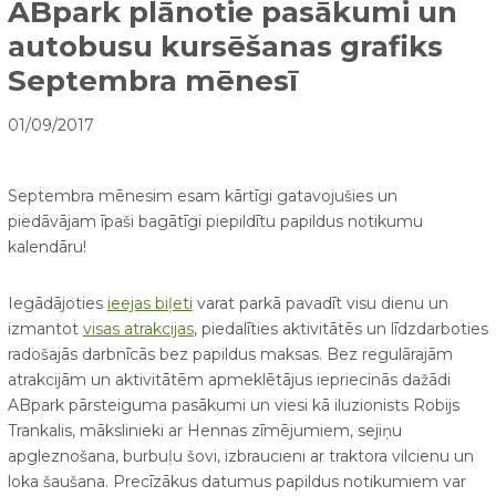
ABpark plānotie pasākumi un
autobusu kursēšanas grafiks
Septembra mēnesī
01/09/2017
Septembra mēnesim esam kārtīgi gatavojušies un
piedāvājam īpaši bagātīgi piepildītu papildus notikumu
kalendāru!
Iegādājoties
ieejas biļeti
varat parkā pavadīt visu dienu un
izmantot
visas atrakcijas
, piedalīties aktivitātēs un līdzdarboties
radošajās darbnīcās bez papildus maksas. Bez regulārajām
atrakcijām un aktivitātēm apmeklētājus iepriecinās dažādi
ABpark pārsteiguma pasākumi un viesi kā iluzionists Robijs
Trankalis, mākslinieki ar Hennas zīmējumiem, sejiņu
apgleznošana, burbuļu šovi, izbraucieni ar traktora vilcienu un
loka šaušana. Precīzākus datumus papildus notikumiem var