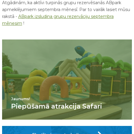
Atgādinām, ka aktīvi turpinās grupu rezervēšanās ABpark
apmeklējumiem septembra mēnesī. Par to vairāk lasiet mūsu
rakstā -
ABpark izsludina grupu rezervāciju septembra
mēnesim
!
Jaunums!
Piepūšamā atrakcija Safari