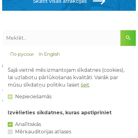
Skatīt visas atrakcijas
По-русски
In English
RAKSTU KATEGORIJAS
Šajā vietnē mēs izmantojam sīkdatnes (cookies),
lai uzlabotu pārlūkošanas kvalitāti. Vairāk par
Blogs (16)
mūsu sīkdatņu politiku lasiet
šeit
.
Aktuāli (90)
Nepieciešamās
Galerija (11)
Izvēlieties sīkdatnes, kuras apstipriniet
Jaunumi (160)
Analītiskās
Konkursi (21)
Mērķauditorijas atlases
Par mums raksta (21)