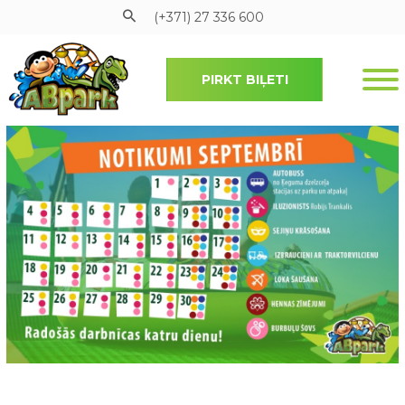
(+371) 27 336 600
PIRKT BIĻETI
Pāriet uz galveno saturu