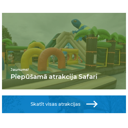
Jaunums!
Piepūšamā atrakcija Safari
Skatīt visas atrakcijas