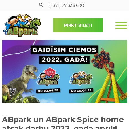
(+371) 27 336 600
PIRKT BIĻETI
Pāriet uz galveno saturu
ABpark un ABpark Spice home
atsāk darbu 2022. gada aprīlī!