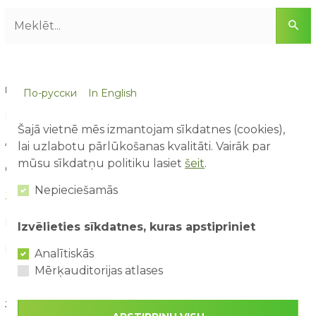
RAKSTU KATEGORIJAS
По-русски
In English
Blogs (16)
Šajā vietnē mēs izmantojam sīkdatnes (cookies),
Aktuāli (90)
lai uzlabotu pārlūkošanas kvalitāti. Vairāk par
mūsu sīkdatņu politiku lasiet
šeit
.
Galerija (11)
Nepieciešamās
Jaunumi (160)
Konkursi (21)
Izvēlieties sīkdatnes, kuras apstipriniet
Par mums raksta (21)
Analītiskās
Mērķauditorijas atlases
JAUNĀKIE RAKSTI