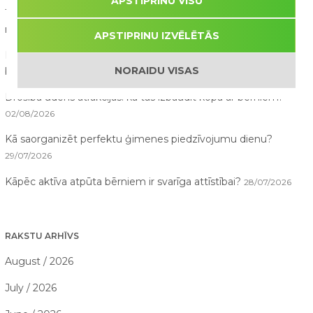
APSTIPRINU VISU
10 lietas, ko bērni pamana atrakciju parkā, bet pieaugušie
nepamana
07/08/2026
APSTIPRINU IZVĒLĒTĀS
Pirmā reize atrakciju parkā – ko sagaidīt vecākiem un
NORAIDU VISAS
bērniem?
03/08/2026
Drošība ūdens atrakcijās: kā tās izbaudīt kopā ar bērniem?
02/08/2026
Kā saorganizēt perfektu ģimenes piedzīvojumu dienu?
29/07/2026
Kāpēc aktīva atpūta bērniem ir svarīga attīstībai?
28/07/2026
RAKSTU ARHĪVS
August / 2026
July / 2026