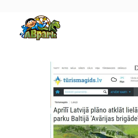
Pāriet uz galveno saturu