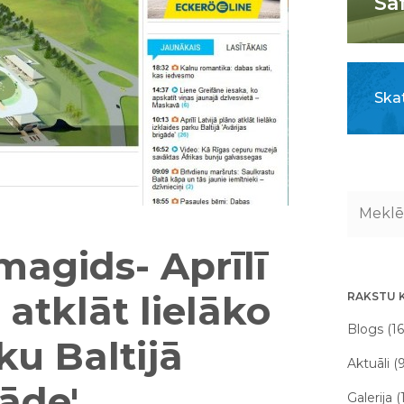
Sa
Skat
smagids- Aprīlī
 atklāt lielāko
RAKSTU 
Blogs (16
ku Baltijā
Aktuāli (
gāde'
Galerija (