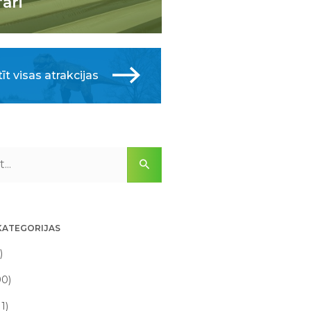
fari
īt visas atrakcijas
KATEGORIJAS
)
90)
11)