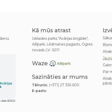
Kā mūs atrast
Izv
Sāk
dienu
Izklaides parks "Avārijas brigāde",
ABpark, Lēdmanes pagasts, Ogres
Biļet
novads LV- 5011
Atrak
Jaun
Waze
ABpark
Galer
Par 
Sazināties ar mums
Atra
pārd
Tālrunis:
(+371) 27 336 600
E-pasts: