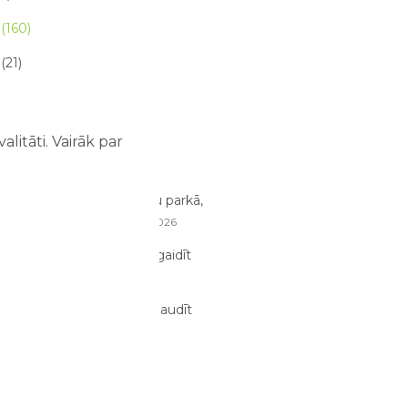
(160)
(21)
 raksta (21)
litāti. Vairāk par
 RAKSTI
, ko bērni pamana atrakciju parkā,
augušie nepamana
07/08/2026
ze atrakciju parkā – ko sagaidīt
m un bērniem?
03/08/2026
dens atrakcijās: kā tās izbaudīt
bērniem?
02/08/2026
anizēt perfektu ģimenes
jumu dienu?
29/07/2026