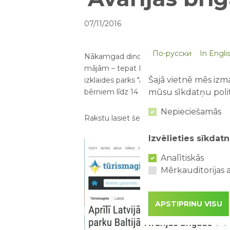
07/11/2016
По-русски
In Engli
Nākamgad dinozaurus un pazīstamus anim
mājām – tepat Latvijā. Lielvārdes novadā š
Šajā vietnē mēs izma
izklaides parks "Avārijas brigāde". Parks
mūsu sīkdatņu polit
bērniem līdz 14 gadu vecumam.
Nepieciešamās
Rakstu lasiet šeit -
http://www.delfi.lv/tur
Izvēlieties sīkdatn
Analītiskās
Mērķauditorijas a
APSTIPRINU VISU