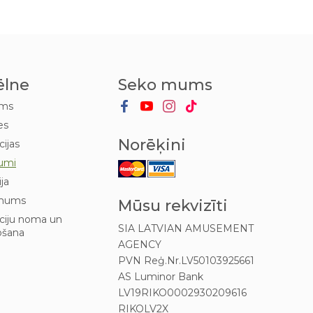
ēlne
Seko mums
ums
es
Norēķini
cijas
umi
ija
mums
Mūsu rekvizīti
kciju noma un
SIA LATVIAN AMUSEMENT
ošana
AGENCY
PVN Reģ.Nr.LV50103925661
AS Luminor Bank
LV19RIKO0002930209616
RIKOLV2X