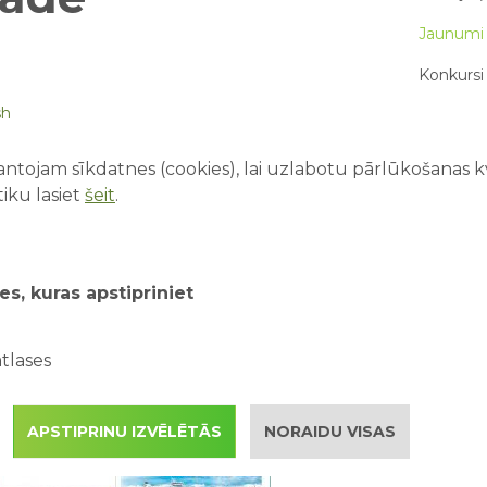
Jaunumi 
Konkursi 
sh
Par mums
ācijas filmu varoņus varēs satikt tuvāk
obrīd top lielākais tematiskais parks Baltijā –
ntojam sīkdatnes (cookies), lai uzlabotu pārlūkošanas kva
 piedāvāšot plašu izklaides klāstu ģimenēm ar
iku lasiet
šeit
.
JAUNĀKIE
10 lietas
ismagids/...
bet pie
es, kuras apstipriniet
Pirmā rei
vecākie
tlases
Drošība ū
kopā ar 
APSTIPRINU IZVĒLĒTĀS
NORAIDU VISAS
Kā saorg
piedzīvo