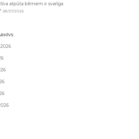
tīva atpūta bērniem ir svarīga
i?
28/07/2026
ARHĪVS
 2026
26
026
26
026
2026