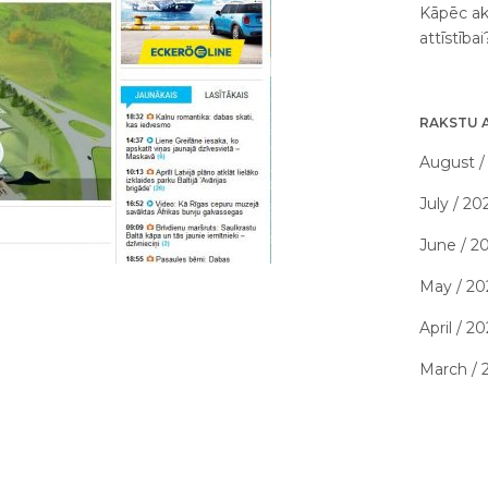
Kāpēc ak
attīstība
RAKSTU 
August /
July / 20
June / 2
May / 20
April / 2
March / 