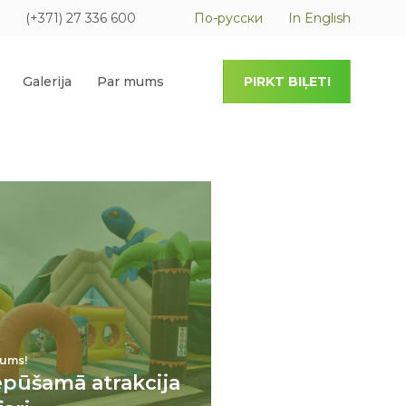
(+371) 27 336 600
По-русски
In English
Galerija
Par mums
PIRKT BIĻETI
ums!
epūšamā atrakcija