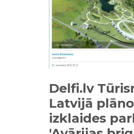
Delfi.lv Tūri
Latvijā plāno
izklaides par
'Avārijas bri