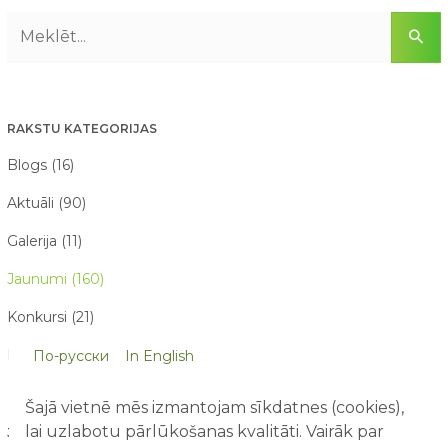
RAKSTU KATEGORIJAS
Blogs (16)
Aktuāli (90)
Galerija (11)
Jaunumi (160)
Konkursi (21)
Par mums raksta (21)
По-русски
In English
Šajā vietnē mēs izmantojam sīkdatnes (cookies),
lai uzlabotu pārlūkošanas kvalitāti. Vairāk par
JAUNĀKIE RAKSTI