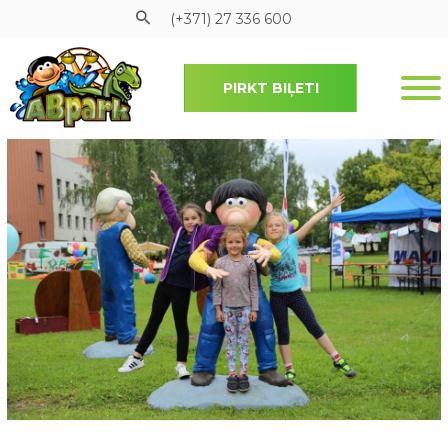
(+371) 27 336 600
PIRKT BIĻETI
Pāriet uz galveno saturu