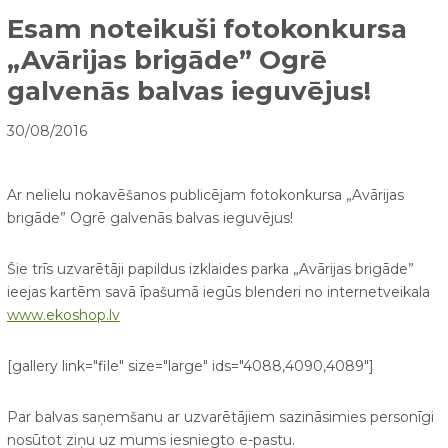
Esam noteikuši fotokonkursa
„Avārijas brigāde” Ogrē
galvenās balvas ieguvējus!
30/08/2016
Ar nelielu nokavēšanos publicējam fotokonkursa „Avārijas
brigāde” Ogrē galvenās balvas ieguvējus!
Šie trīs uzvarētāji papildus izklaides parka „Avārijas brigāde”
ieejas kartēm savā īpašumā iegūs blenderi no internetveikala
www.ekoshop.lv
[gallery link="file" size="large" ids="4088,4090,4089"]
Par balvas saņemšanu ar uzvarētājiem sazināsimies personīgi
nosūtot ziņu uz mums iesniegto e-pastu.