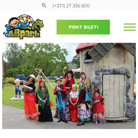
(+371) 27 336 600
PIRKT BIĻETI
Pāriet uz galveno saturu