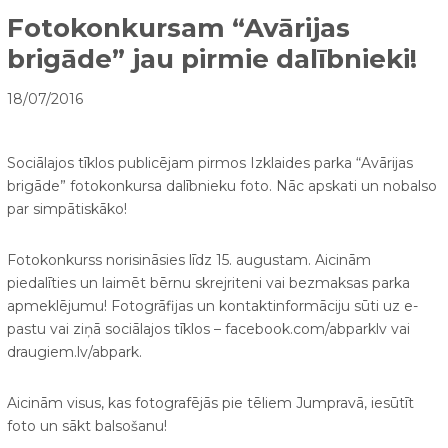
Fotokonkursam “Avārijas
brigāde” jau pirmie dalībnieki!
18/07/2016
Sociālajos tīklos publicējam pirmos Izklaides parka “Avārijas
brigāde” fotokonkursa dalībnieku foto. Nāc apskati un nobalso
par simpātiskāko!
Fotokonkurss norisināsies līdz 15. augustam. Aicinām
piedalīties un laimēt bērnu skrejriteni vai bezmaksas parka
apmeklējumu! Fotogrāfijas un kontaktinformāciju sūti uz e-
pastu
vai ziņā sociālajos tīklos – facebook.com/abparklv vai
draugiem.lv/abpark.
Aicinām visus, kas fotografējās pie tēliem Jumpravā, iesūtīt
foto un sākt balsošanu!