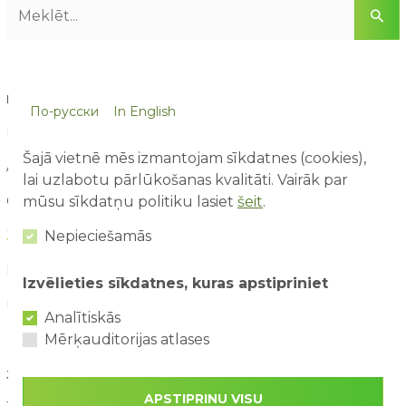
RAKSTU KATEGORIJAS
По-русски
In English
Blogs (16)
Šajā vietnē mēs izmantojam sīkdatnes (cookies),
Aktuāli (90)
lai uzlabotu pārlūkošanas kvalitāti. Vairāk par
mūsu sīkdatņu politiku lasiet
šeit
.
Galerija (11)
Nepieciešamās
Jaunumi (160)
Konkursi (21)
Izvēlieties sīkdatnes, kuras apstipriniet
Par mums raksta (21)
Analītiskās
Mērķauditorijas atlases
JAUNĀKIE RAKSTI
APSTIPRINU VISU