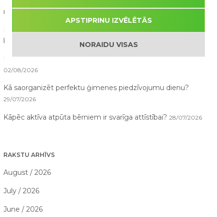
10 lietas, ko bērni pamana atrakciju parkā, bet pieaugušie
nepamana
07/08/2026
APSTIPRINU IZVĒLĒTĀS
Pirmā reize atrakciju parkā – ko sagaidīt vecākiem un
bērniem?
03/08/2026
NORAIDU VISAS
Drošība ūdens atrakcijās: kā tās izbaudīt kopā ar bērniem?
02/08/2026
Kā saorganizēt perfektu ģimenes piedzīvojumu dienu?
29/07/2026
Kāpēc aktīva atpūta bērniem ir svarīga attīstībai?
28/07/2026
RAKSTU ARHĪVS
August / 2026
July / 2026
June / 2026