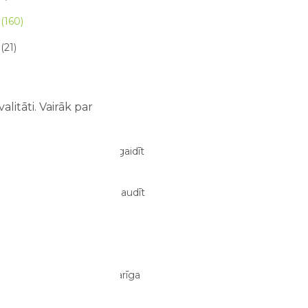
(160)
(21)
 raksta (21)
litāti. Vairāk par
 RAKSTI
ze atrakciju parkā – ko sagaidīt
m un bērniem?
03/08/2026
dens atrakcijās: kā tās izbaudīt
bērniem?
02/08/2026
anizēt perfektu ģimenes
jumu dienu?
29/07/2026
tīva atpūta bērniem ir svarīga
i?
28/07/2026