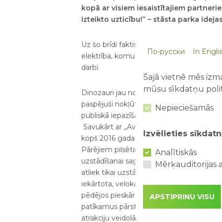
kopā ar visiem iesaistītajiem partneri
izteikto uzticību!” – stāsta parka idej
Uz šo brīdi faktiski ir izdarīta tā daļa, k
По-русски
In Engli
elektrība, komunikācijas, grunts darbi u
darbi.
Šajā vietnē mēs izma
mūsu sīkdatņu polit
Dinozauri jau no pagājušā gada rudens i
paspējuši nokļūt ne viena vien lielvārdieša 
Nepieciešamās
publiskā iepazīšanās ar vienu no tiem bij
Savukārt ar „Avārijas Brigādes” varoņiem
Izvēlieties sīkdatn
kopš 2016 gada vasaras paguvuši iepazīti
Pārējiem pilsētiņas objektiem palikuši vie
Analītiskās
uzstādīšanai sagatavotajā vietā parkā. Cālis
Mērķauditorijas a
atliek tikai uzstādīt to jaunās mājvietas da
iekārtota, velokarti gaida angārā, tāpat
pēdējos pieskārienus ražotāju darbnīcā tep
APSTIPRINU VISU
patīkamus pārsteigumus sadarbībā ar par
atrakciju veidolā.