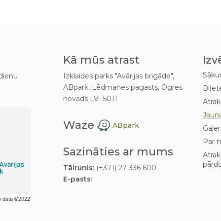
Kā mūs atrast
Izv
Sāk
dienu
Izklaides parks "Avārijas brigāde",
ABpark, Lēdmanes pagasts, Ogres
Biļet
novads LV- 5011
Atrak
Jaun
Waze
ABpark
Galer
Par 
Sazināties ar mums
Atra
pārd
Tālrunis:
(+371) 27 336 600
E-pasts: