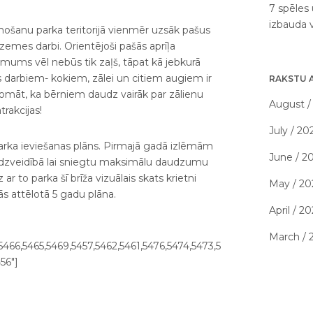
7 spēles 
izbauda 
mošanu parka teritorijā vienmēr uzsāk pašus
e zemes darbi. Orientējoši pašās aprīļa
mums vēl nebūs tik zaļš, tāpat kā jebkurā
s darbiem- kokiem, zālei un citiem augiem ir
RAKSTU 
domāt, ka bērniem daudz vairāk par zālienu
August /
rakcijas!
July / 20
parka ieviešanas plāns. Pirmajā gadā izlēmām
June / 2
daudzveidībā lai sniegtu maksimālu daudzumu
 ar to parka šī brīža vizuālais skats krietni
May / 20
jās attēlotā 5 gadu plāna.
April / 2
March / 
5466,5465,5469,5457,5462,5461,5476,5474,5473,5
56"]