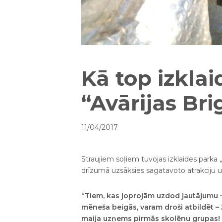
Kā top izklai
“Avārijas Br
11/04/2017
Straujiem soļiem tuvojas izklaides parka 
drīzumā uzsāksies sagatavoto atrakciju uz
“Tiem, kas joprojām uzdod jautājumu – 
mēneša beigās, varam droši atbildēt – 
maija uzņems pirmās skolēnu grupas! 