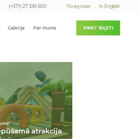
(+371) 27 336 600
По-русски
In English
Galerija
Par mums
PIRKT BIĻETI
ums!
epūšamā atrakcija