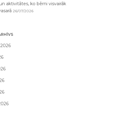
un aktivitātes, ko bērni visvairāk
vasarā
26/07/2026
ARHĪVS
 2026
26
026
26
026
2026