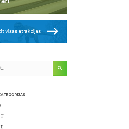
fari
īt visas atrakcijas
KATEGORIJAS
)
90)
11)