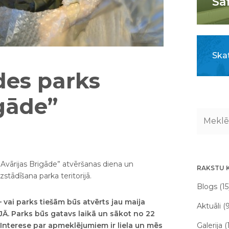
Sa
Skat
des parks
igāde”
„Avārijas Brigāde” atvēršanas diena un
RAKSTU 
stādīšana parka teritorijā.
Blogs (15
vai parks tiešām būs atvērts jau maija
Aktuāli (
JĀ. Parks būs gatavs laikā un sākot no 22
Galerija (
Interese par apmeklējumiem ir liela un mēs