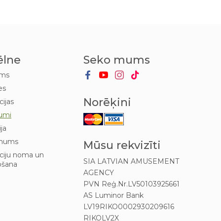
ēlne
Seko mums
ums
es
Norēķini
cijas
umi
ija
mums
Mūsu rekvizīti
kciju noma un
SIA LATVIAN AMUSEMENT
ošana
AGENCY
PVN Reģ.Nr.LV50103925661
AS Luminor Bank
LV19RIKO0002930209616
RIKOLV2X