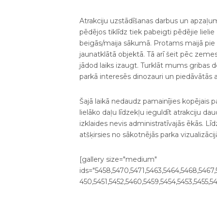
Atrakciju uzstādīšanas darbus un apzaļu
pēdējos tiklīdz tiek pabeigti pēdējie lieli
beigās/maija sākumā. Protams maijā pie 
jaunatklātā objektā. Tā arī šeit pēc zeme
jādod laiks izaugt. Turklāt mums gribas 
parkā interesēs dinozauri un piedāvātās at
Šajā laikā nedaudz pamainījies kopējais 
lielāko daļu līdzekļu ieguldīt atrakciju 
izklaides nevis administratīvajās ēkās. Līdz
atšķirsies no sākotnējās parka vizualizāci
[gallery size="medium"
ids="5458,5470,5471,5463,5464,5468,5467,
450,5451,5452,5460,5459,5454,5453,5455,54