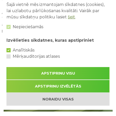
Šajā vietnē mēs izmantojam sīkdatnes (cookies),
lai uzlabotu pārlūkošanas kvalitāti. Vairāk par
Atgādinām, ka konkursā tika aicināti piedalīties visi Latvijas
mūsu sīkdatņu politiku lasiet
šeit
.
1.-9.klašu skolēni, lai veicinātu skolēnu zināšanas un izpratni par
atkritumu šķirošanas nepieciešamību, resursu saudzīgu
Nepieciešamās
patēriņu un materiālu otrreizēju izmantošanu.
Izvēlieties sīkdatnes, kuras apstipriniet
Analītiskās
Mērķauditorijas atlases
APSTIPRINU VISU
APSTIPRINU IZVĒLĒTĀS
Jaunums!
Piepūšamā atrakcija Safari
NORAIDU VISAS