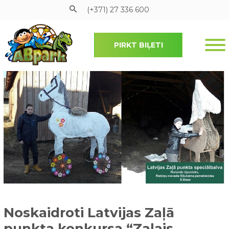
(+371) 27 336 600
PIRKT BIĻETI
Pāriet uz galveno saturu
Noskaidroti Latvijas Zaļā
punkta konkursa “Zaļais