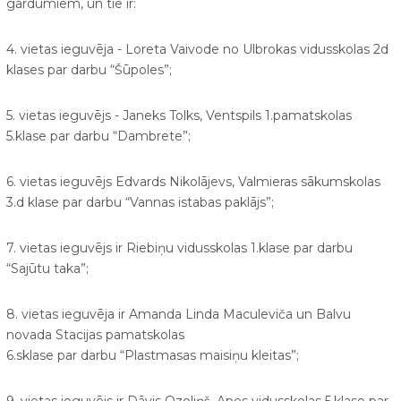
gardumiem, un tie ir:
4. vietas ieguvēja - Loreta Vaivode no Ulbrokas vidusskolas 2d
klases par darbu “Šūpoles”;
5. vietas ieguvējs - Janeks Tolks, Ventspils 1.pamatskolas
5.klase par darbu “Dambrete”;
6. vietas ieguvējs Edvards Nikolājevs, Valmieras sākumskolas
3.d klase par darbu “Vannas istabas paklājs”;
7. vietas ieguvējs ir Riebiņu vidusskolas 1.klase par darbu
“Sajūtu taka”;
8. vietas ieguvēja ir Amanda Linda Maculeviča un Balvu
novada Stacijas pamatskolas
6.sklase par darbu “Plastmasas maisiņu kleitas”;
9. vietas ieguvējs ir Dāvis Ozoliņš, Apes vidusskolas 5.klase par