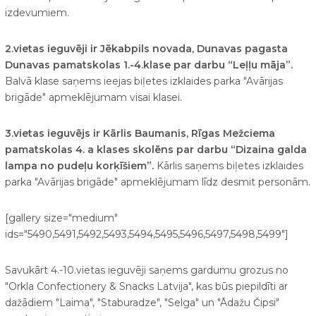
izdevumiem.
2.vietas ieguvēji ir Jēkabpils novada, Dunavas pagasta
Dunavas pamatskolas 1.-4.klase par darbu “Leļļu māja”.
Balvā klase saņems ieejas biļetes izklaides parka "Avārijas
brigāde" apmeklējumam visai klasei.
3.vietas ieguvējs ir Kārlis Baumanis, Rīgas Mežciema
pamatskolas 4. a klases skolēns par darbu “Dizaina galda
lampa no pudeļu korķīšiem”.
Kārlis saņems biļetes izklaides
parka "Avārijas brigāde" apmeklējumam līdz desmit personām.
[gallery size="medium"
ids="5490,5491,5492,5493,5494,5495,5496,5497,5498,5499"]
Savukārt 4.-10.vietas ieguvēji saņems gardumu grozus no
"Orkla Confectionery & Snacks Latvija", kas būs piepildīti ar
dažādiem "Laima", "Staburadze", "Selga" un "Ādažu Čipsi"