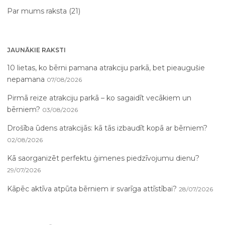
Par mums raksta (21)
JAUNĀKIE RAKSTI
10 lietas, ko bērni pamana atrakciju parkā, bet pieaugušie
nepamana
07/08/2026
Pirmā reize atrakciju parkā – ko sagaidīt vecākiem un
bērniem?
03/08/2026
Drošība ūdens atrakcijās: kā tās izbaudīt kopā ar bērniem?
02/08/2026
Kā saorganizēt perfektu ģimenes piedzīvojumu dienu?
29/07/2026
Kāpēc aktīva atpūta bērniem ir svarīga attīstībai?
28/07/2026