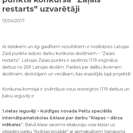
restarts” uzvarētāji
13/04/2017
Ar lieliskiem un ilgi gaidītiem rezultātiem ir noslēdzies Latvijas
Zaļā punkta radošo darbu konkurss skolēniem – “Zaļais
restarts”. Latvijas Zaļais punkts ir saņēmis 1119 oriģinālus
darbus no 269 Latvijas skolām. Paldies par dalību ikvienam
skolēnam, skolotājam un vecākam, kas iesaistījās šajā projektā!
Konkursa komisija ir izvērtējusi visus iesniegtos 1119 darbus un
balvu ieguvēji ir:
1.vietas ieguvēji – Kuldīgas novada Pelču speciālās
internātpamatskolas 6.klase par darbu “Riepas – dārza
mēbeles”.
Balvā klase saņems ekskursiju visai klasei uz
izklaides parku "Avārijas brigāde" ar apmaksātiem transporta