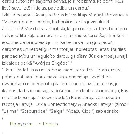
darbu autoriem saņems balvas, jo ir redzams, ka bērni likuši
lietā savu iztēli, idejas, pacietību un darbu.”
Izklaides parka “Avārijas Brigāde” vadītājs Mārtiņš Brezauckis:
“Mums ir patiess prieks, ka konkurss ir ieguvis tik lielu
atsaucību! Mūsdienās ir būtiski, ka jau no mazotnes bērniem
tiek ierādīta zaļā domāšana un saimniekošana. Šajā konkursā
iesūtītie darbi ir pierādījums, ka bērni var un grib radoši
darboties un lietderīgi izmantot jau nolietotās lietas. Paldies
par pacietību un ieguldīto darbu, gaidīsim Jūs ciemos jaunajā
izklaides parkā “Avārijas Brigāde”!”
“Bērnu radošums un izdoma, radot otro dzīvi lietām, mūs
patiesi patīkami pārsteidza un iepriecināja. Izvēlēties
uzvarētāju un pieņemt gala lēmumu bija izaicinājums, jo
ikviens darbs iemiesoja radošumu, lietderību un inovāciju, kas
mūs iedvesmoja,” uzsver vadošā konditorejas un uzkodu
ražotāja Latvijā “Orkla Confectionery & Snacks Latvija” (zīmoli
“Laima”, “Staburadze”, “Selga”, “Ādažu Čipši”) sabiedrisko
attiecību un komunikācijas vadītāja Lineta Mikša.
По-русски
In English
Par balvu saņemšanu sazināsimies individuāli.