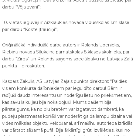
darbu “Vēja zvani”;
10. vietas ieguvēji ir Aizkraukles novada vidusskolas 1.m klase
par darbu “Kokteiļtrauciņi”;
Oriģinālākā individuālā darba autors ir Rolands Upenieks,
Riebiņu novada Sīļukalna pamatskolas 8.klases skolnieks, par
darbu “Zirgs” un Rolands saņems speciālbalvu no Latvijas Zaļā
punkta – giroskūteri.
Kaspars Zakulis, AS Latvijas Zaļais punkts direktors: “Paldies
visiem konkursa dalībniekiem par ieguldīto darbu! Bērni ir
radījuši daudz interesantu un noderīgu lietu no priekšmetiem,
kas savu laiku jau bija nokalpojuši. Mums pašiem bija
pārsteigums, ka no olu bretēm var izgatavot dambreti, ka
pudeļu plastmasas korķīši var noderēt galda lampu dizaina vai
vides mākslas objektu veidošanai, arī mašīnu autoriepa izrādās
var pārtapt sēžamā pufā. Bija ārkārtīgi grūti izvēlēties, kuri no