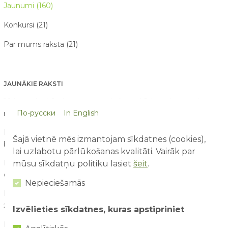
Jaunumi (160)
Konkursi (21)
Par mums raksta (21)
JAUNĀKIE RAKSTI
10 lietas, ko bērni pamana atrakciju parkā, bet pieaugušie
По-русски
In English
nepamana
07/08/2026
Pirmā reize atrakciju parkā – ko sagaidīt vecākiem un
Šajā vietnē mēs izmantojam sīkdatnes (cookies),
bērniem?
03/08/2026
lai uzlabotu pārlūkošanas kvalitāti. Vairāk par
Drošība ūdens atrakcijās: kā tās izbaudīt kopā ar bērniem?
mūsu sīkdatņu politiku lasiet
šeit
.
02/08/2026
Nepieciešamās
Kā saorganizēt perfektu ģimenes piedzīvojumu dienu?
29/07/2026
Izvēlieties sīkdatnes, kuras apstipriniet
Kāpēc aktīva atpūta bērniem ir svarīga attīstībai?
28/07/2026