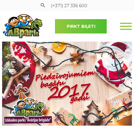
(+371) 27 336 600
PIRKT BIĻETI
Pāriet uz galveno saturu