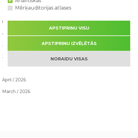
Analītiskās
Mērķauditorijas atlases
RAKSTU ARHĪVS
APSTIPRINU VISU
August / 2026
APSTIPRINU IZVĒLĒTĀS
July / 2026
June / 2026
NORAIDU VISAS
May / 2026
April / 2026
March / 2026