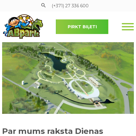
(+371) 27 336 600
PIRKT BIĻETI
Pāriet uz galveno saturu
Par mums raksta Dienas