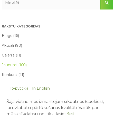
RAKSTU KATEGORIJAS
Blogs (16)
Aktuāli (90)
Galerija (11)
Jaunumi (160)
Konkursi (21)
Par mums raksta (21)
По-русски
In English
Šajā vietnē mēs izmantojam sīkdatnes (cookies),
JAUNĀKIE RAKSTI
lai uzlabotu pārlūkošanas kvalitāti. Vairāk par
10 lietas, ko bērni pamana atrakciju parkā, bet pieaugušie
mūsu sīkdatņu politiku lasiet
šeit
.