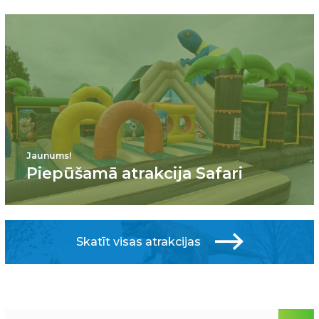
Jaunums!
Piepūšamā atrakcija Safari
Skatīt visas atrakcijas