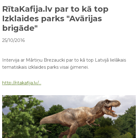
RītaKafija.lv par to kā top
Izklaides parks "Avārijas
brigāde"
25/10/2016
Intervija ar Mārtiņu Brezaucki par to kā top Latvijā lielākais
tematiskais izklaides parks visai ģimenei.
http://ritakafija.lv/...