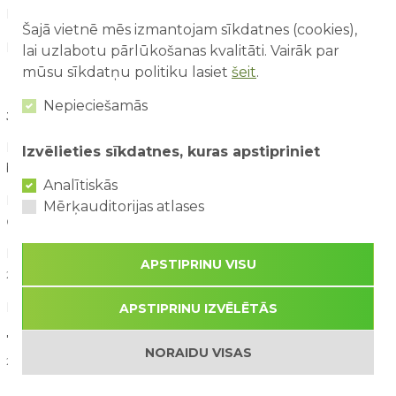
Konkursi (21)
Šajā vietnē mēs izmantojam sīkdatnes (cookies),
Par mums raksta (21)
lai uzlabotu pārlūkošanas kvalitāti. Vairāk par
mūsu sīkdatņu politiku lasiet
šeit
.
Nepieciešamās
JAUNĀKIE RAKSTI
Pirmā reize atrakciju parkā – ko sagaidīt vecākiem un
Izvēlieties sīkdatnes, kuras apstipriniet
bērniem?
03/08/2026
Analītiskās
Drošība ūdens atrakcijās: kā tās izbaudīt kopā ar bērniem?
Mērķauditorijas atlases
02/08/2026
Kā saorganizēt perfektu ģimenes piedzīvojumu dienu?
APSTIPRINU VISU
29/07/2026
Kāpēc aktīva atpūta bērniem ir svarīga attīstībai?
APSTIPRINU IZVĒLĒTĀS
28/07/2026
7 spēles un aktivitātes, ko bērni visvairāk izbauda vasarā
NORAIDU VISAS
26/07/2026