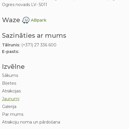
Ogres novads LV- 5011
Waze
ABpark
Sazināties ar mums
Tālrunis:
(+371) 27 336 600
E-pasts:
Izvēlne
Sākums
Biļetes
Atrakcijas
Jaunumi
Galerija
Par mums
Atrakciju noma un pārdošana