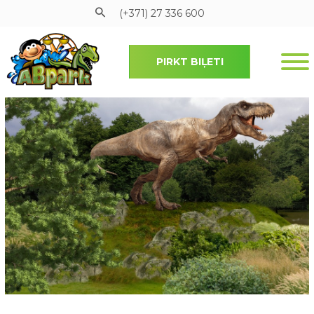
(+371) 27 336 600
PIRKT BIĻETI
Pāriet uz galveno saturu