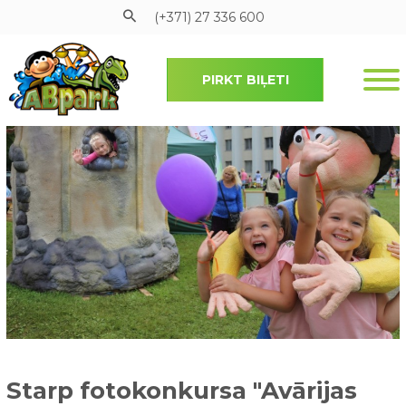
(+371) 27 336 600
PIRKT BIĻETI
Pāriet uz galveno saturu
Starp fotokonkursa "Avārijas