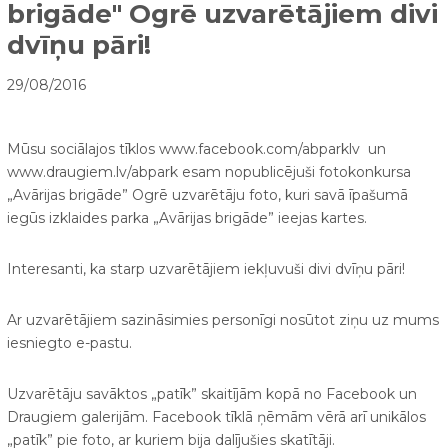
brigāde" Ogrē uzvarētājiem divi
dvīņu pāri!
29/08/2016
Mūsu sociālajos tīklos www.facebook.com/abparklv un
www.draugiem.lv/abpark esam nopublicējuši fotokonkursa
„Avārijas brigāde” Ogrē uzvarētāju foto, kuri savā īpašumā
iegūs izklaides parka „Avārijas brigāde” ieejas kartes.
Interesanti, ka starp uzvarētājiem iekļuvuši divi dvīņu pāri!
Ar uzvarētājiem sazināsimies personīgi nosūtot ziņu uz mums
iesniegto e-pastu.
Uzvarētāju savāktos „patīk” skaitījām kopā no Facebook un
Draugiem galerijām. Facebook tīklā ņēmām vērā arī unikālos
„patīk” pie foto, ar kuriem bija dalījušies skatītāji.