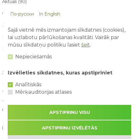
Aktuāli (90)
Galerija (11)
По-русски
In English
Jaunumi (160)
Šajā vietnē mēs izmantojam sīkdatnes (cookies),
Konkursi (21)
lai uzlabotu pārlūkošanas kvalitāti. Vairāk par
mūsu sīkdatņu politiku lasiet
šeit
.
Par mums raksta (21)
Nepieciešamās
Izvēlieties sīkdatnes, kuras apstipriniet
JAUNĀKIE RAKSTI
Ko bērni iemācās atrakciju parkā, paši to nemaz nepamanot?
Analītiskās
09/08/2026
Mērķauditorijas atlases
10 lietas, ko bērni pamana atrakciju parkā, bet pieaugušie
nepamana
07/08/2026
APSTIPRINU VISU
Pirmā reize atrakciju parkā – ko sagaidīt vecākiem un
APSTIPRINU IZVĒLĒTĀS
bērniem?
03/08/2026