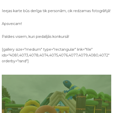
Ieejas karte būs derīga tik personām, cik redzamas fotogrāfijā!
Apsveicam!
Paldies visiem, kuri piedalījās konkursā!
[gallery size="medium" type="rectangular" link="file"
ids="4081,4073,4078,4074,4075,4076,4077,4079,4080,4072"
orderby="rand"]