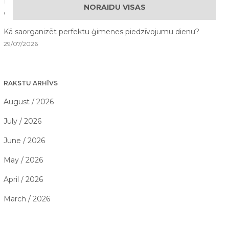
Drošība ūdens atrakcijās: kā tās izbaudīt kopā ar bērniem?
NORAIDU VISAS
02/08/2026
Kā saorganizēt perfektu ģimenes piedzīvojumu dienu?
29/07/2026
RAKSTU ARHĪVS
August / 2026
July / 2026
June / 2026
May / 2026
April / 2026
March / 2026