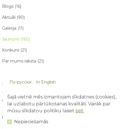
Blogs (16)
Aktuāli (90)
Galerija (11)
Jaunumi (160)
Konkursi (21)
Par mums raksta (21)
По-русски
In English
JAUNĀKIE RAKSTI
10 lietas, ko bērni pamana atrakciju parkā, bet pieaugušie
Šajā vietnē mēs izmantojam sīkdatnes (cookies),
nepamana
07/08/2026
lai uzlabotu pārlūkošanas kvalitāti. Vairāk par
mūsu sīkdatņu politiku lasiet
šeit
.
Pirmā reize atrakciju parkā – ko sagaidīt vecākiem un
bērniem?
03/08/2026
Nepieciešamās
Drošība ūdens atrakcijās: kā tās izbaudīt kopā ar bērniem?