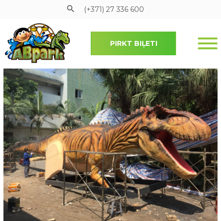
(+371) 27 336 600
PIRKT BIĻETI
Pāriet uz galveno saturu