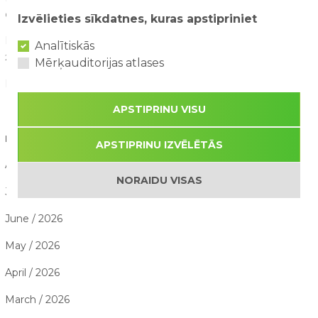
02/08/2026
Izvēlieties sīkdatnes, kuras apstipriniet
Kā saorganizēt perfektu ģimenes piedzīvojumu dienu?
Analītiskās
29/07/2026
Mērķauditorijas atlases
Kāpēc aktīva atpūta bērniem ir svarīga attīstībai?
28/07/2026
APSTIPRINU VISU
RAKSTU ARHĪVS
APSTIPRINU IZVĒLĒTĀS
August / 2026
NORAIDU VISAS
July / 2026
June / 2026
May / 2026
April / 2026
March / 2026