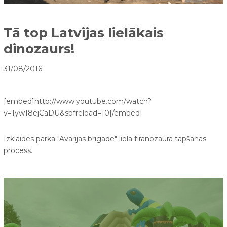
Tā top Latvijas lielākais
dinozaurs!
31/08/2016
[embed]http://www.youtube.com/watch?
v=1yw18ejCaDU&spfreload=10[/embed]
Izklaides parka "Avārijas brigāde" lielā tiranozaura tapšanas
process.