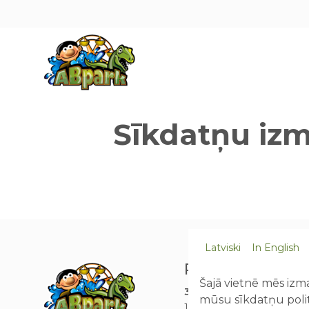
Pāriet uz galveno saturu
Sīkdatņu izm
Latviski
In English
Рабочее время
Šajā vietnē mēs izma
30.05.26 - 31.08.26
кажды
mūsu sīkdatņu polit
10:00 - 19:00