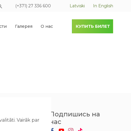
(+371) 27 336 600
Latviski
In English
сти
Галерея
О нас
КУПИТЬ БИЛЕТ
ню
Подпишись на
litāti. Vairāk par
нас
ло