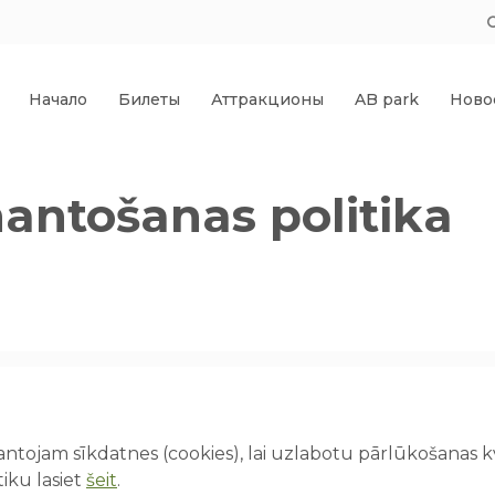
Начало
Билеты
Аттракционы
AB park
Ново
antošanas politika
Как нас найти
Ме
ntojam sīkdatnes (cookies), lai uzlabotu pārlūkošanas kva
Нача
й день
Izklaides parks "Avārijas brigāde",
iku lasiet
šeit
.
ABpark, Lēdmanes pagasts, Ogres