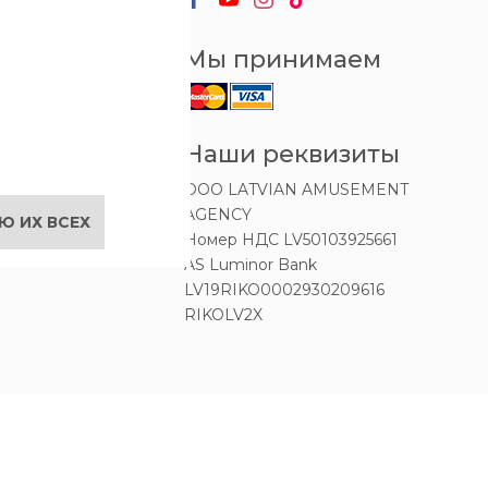
ты
акционы
Мы принимаем
сти
рея
с
ction Rental
Наши реквизиты
ales
OOO LATVIAN AMUSEMENT
AGENCY
Ю ИХ ВСЕХ
Номер НДС LV50103925661
AS Luminor Bank
LV19RIKO0002930209616
RIKOLV2X