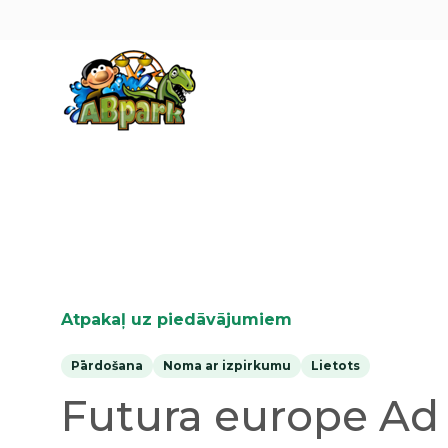
Pāriet uz galveno saturu
Atpakaļ uz piedāvājumiem
Pārdošana
Noma ar izpirkumu
Lietots
Futura europe Ad