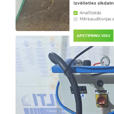
Izvēlieties sīkdatn
Analītiskās
Mērķauditorijas a
APSTIPRINU VISU