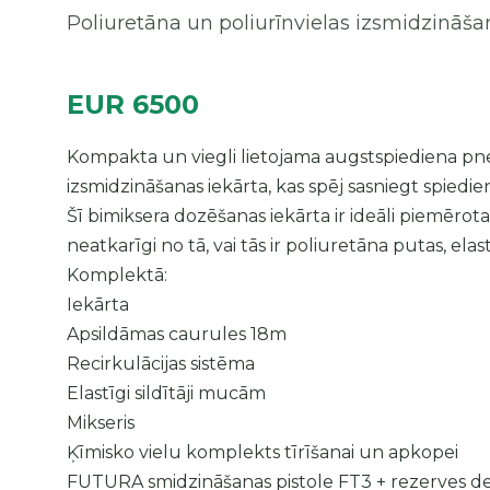
Poliuretāna un poliurīnvielas izsmidzināša
EUR 6500
Kompakta un viegli lietojama augstspiediena pne
izsmidzināšanas iekārta, kas spēj sasniegt spiedi
Šī bimiksera dozēšanas iekārta ir ideāli piemērota
neatkarīgi no tā, vai tās ir poliuretāna putas, ela
Komplektā:
Iekārta
Apsildāmas caurules 18m
Recirkulācijas sistēma
Elastīgi sildītāji mucām
Mikseris
Ķīmisko vielu komplekts tīrīšanai un apkopei
FUTURA smidzināšanas pistole FT3 + rezerves de