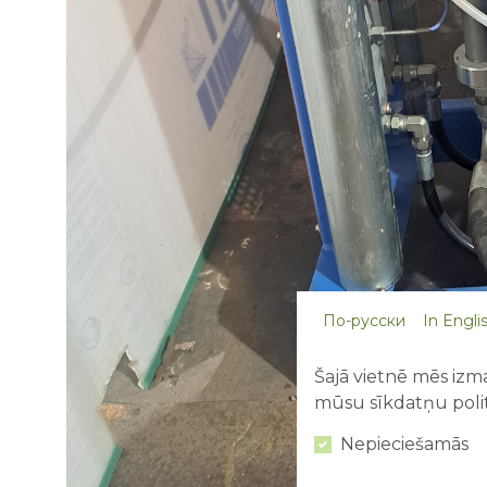
По-русски
In Engli
Šajā vietnē mēs izma
mūsu sīkdatņu polit
Nepieciešamās