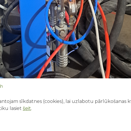
sh
ntojam sīkdatnes (cookies), lai uzlabotu pārlūkošanas kva
iku lasiet
šeit
.