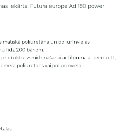
nas iekārta: Futura europe Ad 180 power
imatiskā poliuretāna un poliurīnvielas
enu līdz 200 bāriem.
 produktu izsmidzināšanai ar tilpuma attiecību 1:1,
stomēra poliuretāns vai poliurīnviela.
taļas