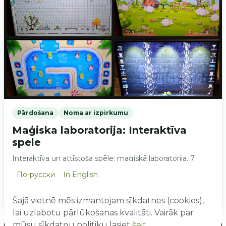
Pārdošana
Noma ar izpirkumu
Maģiska laboratorija: Interaktīva
spele
Interaktīva un attīstoša spēle: maģiskā laboratorija, 7
dažādi scenāriji. Komplektācijā: dators, 55" skārienjūtīgs
По-русски
In English
ekrāns.
EUR 3500
Šajā vietnē mēs izmantojam sīkdatnes (cookies),
lai uzlabotu pārlūkošanas kvalitāti. Vairāk par
mūsu sīkdatņu politiku lasiet
šeit
.