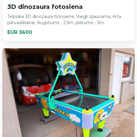
3D dinozaura fotosiena
Telpiska 3D dinozaura fotosiena. Viegli izjaucama, ērta
pārvadāšanai. Augstums - 2.5m, platums - 3m.
EUR 3600