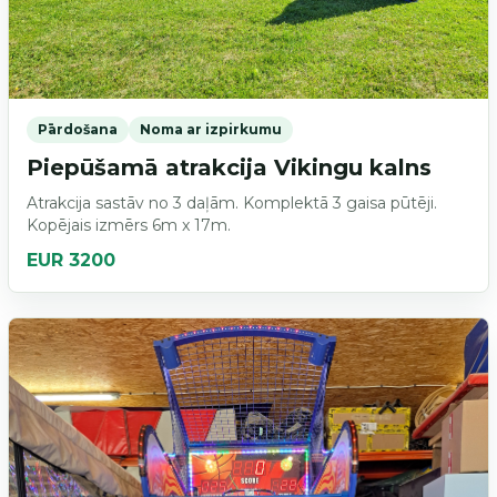
Pārdošana
Noma ar izpirkumu
Piepūšamā atrakcija Vikingu kalns
Atrakcija sastāv no 3 daļām. Komplektā 3 gaisa pūtēji.
Kopējais izmērs 6m x 17m.
EUR 3200