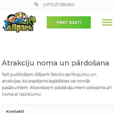
(+371) 27 336 600
PIRKT BIĻETI
Pāriet uz galveno saturu
Atrakciju noma un pārdošana
Šeit publicējam ABpark lietoto aprīkojumu un
atrakcijas, ko iespējams iegādāties vai nomāt
pasākumiem. Atsevišķiem piedāvājumiem pieejama arī
noma ar izpirkumu.
Kontakti