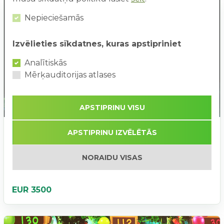
Nepieciešamās
Izvēlieties sīkdatnes, kuras apstipriniet
Analītiskās
Mērķauditorijas atlases
APSTIPRINU VISU
Pārdošana
Noma ar izpirkumu
APSTIPRINU IZVĒLĒTĀS
BEAM: interaktīva spēļu sistēma
NORAIDU VISAS
BEAM: Interaktīva spēļu sistēma, augšā montējama
projektora sistēma, 30 spēles.
EUR 3500