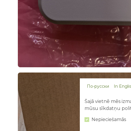
По-русски
In Engli
Šajā vietnē mēs izma
mūsu sīkdatņu polit
Nepieciešamās