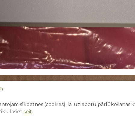
sh
ntojam sīkdatnes (cookies), lai uzlabotu pārlūkošanas kva
iku lasiet
šeit
.