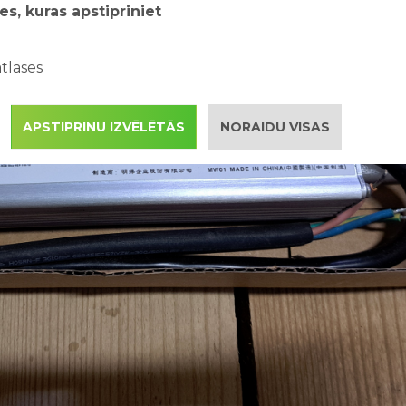
es, kuras apstipriniet
tlases
APSTIPRINU IZVĒLĒTĀS
NORAIDU VISAS