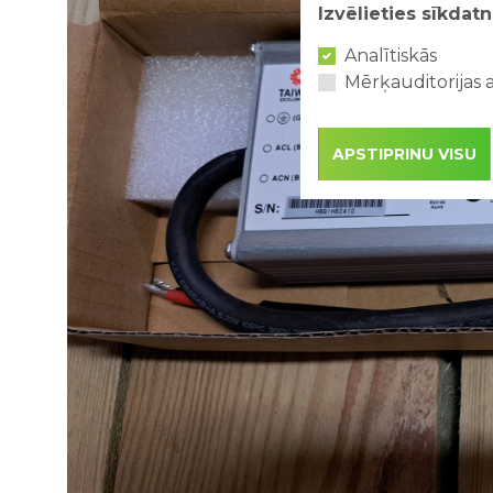
Izvēlieties sīkdatn
Analītiskās
Mērķauditorijas a
APSTIPRINU VISU