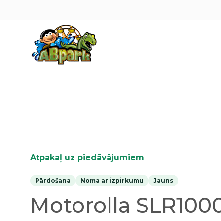
Pāriet uz galveno saturu
Atpakaļ uz piedāvājumiem
Pārdošana
Noma ar izpirkumu
Jauns
Motorolla SLR1000