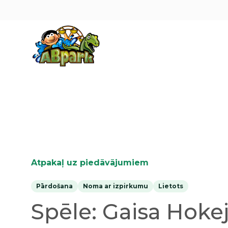
Pāriet uz galveno saturu
Atpakaļ uz piedāvājumiem
Pārdošana
Noma ar izpirkumu
Lietots
Spēle: Gaisa Hoke