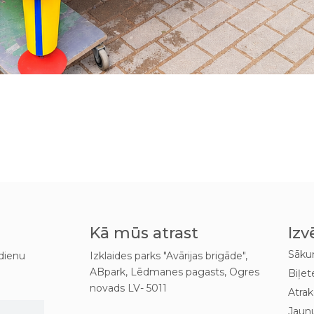
Kā mūs atrast
Izv
Sāk
dienu
Izklaides parks "Avārijas brigāde",
ABpark, Lēdmanes pagasts, Ogres
Biļet
novads LV- 5011
Atrak
Jaun