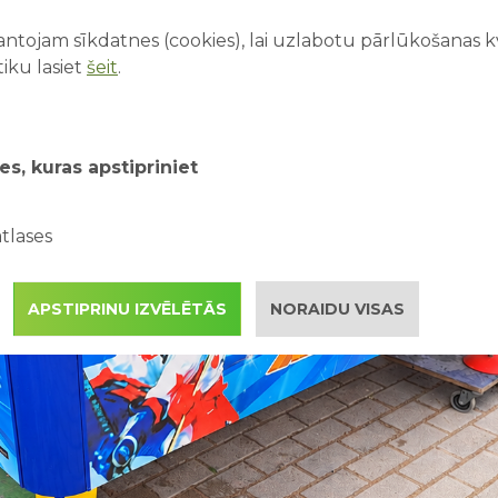
ntojam sīkdatnes (cookies), lai uzlabotu pārlūkošanas kva
iku lasiet
šeit
.
es, kuras apstipriniet
tlases
APSTIPRINU IZVĒLĒTĀS
NORAIDU VISAS