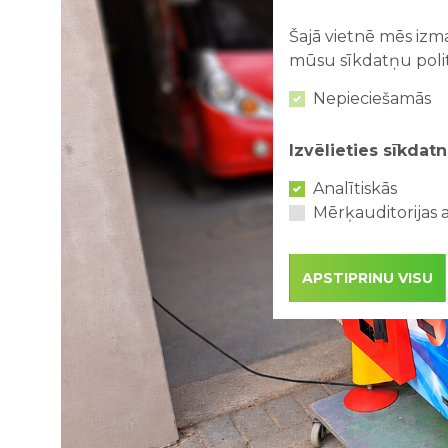
Šajā vietnē mēs izma
mūsu sīkdatņu polit
Nepieciešamās
Izvēlieties sīkdatn
Analītiskās
Mērķauditorijas a
APSTIPRINU VISU