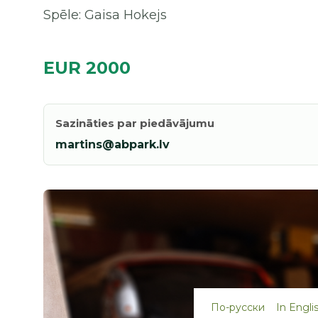
Spēle: Gaisa Hokejs
EUR 2000
Sazināties par piedāvājumu
martins@abpark.lv
По-русски
In Engli