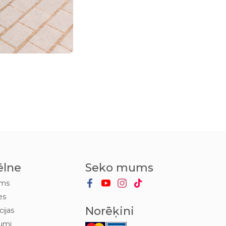
ēlne
Seko mums
ums
es
Norēķini
cijas
umi