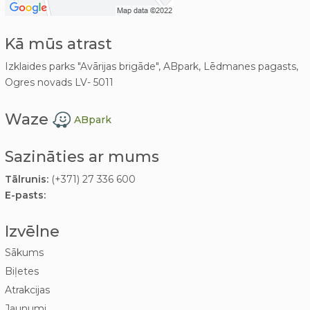
Kā mūs atrast
Izklaides parks "Avārijas brigāde", ABpark, Lēdmanes pagasts,
Ogres novads LV- 5011
Waze
ABpark
Sazināties ar mums
Tālrunis:
(+371) 27 336 600
E-pasts:
Izvēlne
Sākums
Biļetes
Atrakcijas
Jaunumi