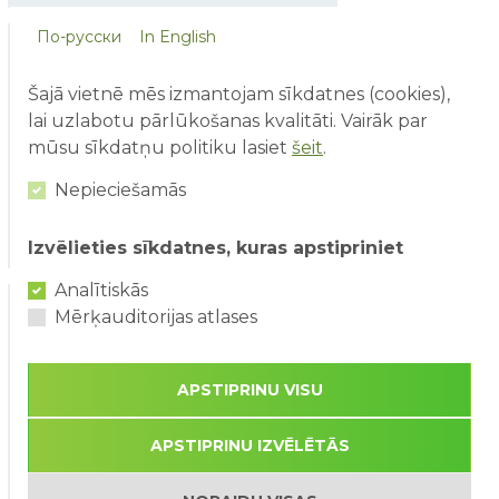
По-русски
In English
Šajā vietnē mēs izmantojam sīkdatnes (cookies),
lai uzlabotu pārlūkošanas kvalitāti. Vairāk par
mūsu sīkdatņu politiku lasiet
šeit
.
Nepieciešamās
Izvēlieties sīkdatnes, kuras apstipriniet
Analītiskās
Mērķauditorijas atlases
APSTIPRINU VISU
APSTIPRINU IZVĒLĒTĀS