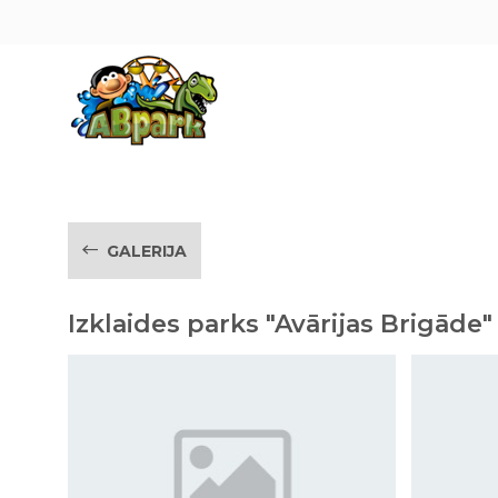
Pāriet uz galveno saturu
GALERIJA
Izklaides parks "Avārijas Brigāde"