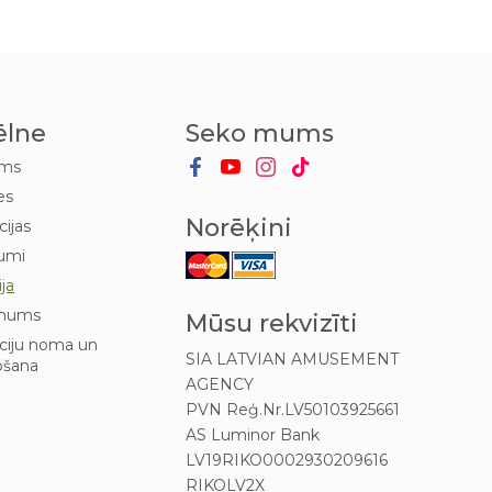
ēlne
Seko mums
ums
es
Norēķini
cijas
umi
ija
mums
Mūsu rekvizīti
kciju noma un
SIA LATVIAN AMUSEMENT
ošana
AGENCY
PVN Reģ.Nr.LV50103925661
AS Luminor Bank
LV19RIKO0002930209616
RIKOLV2X