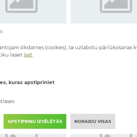
sh
ntojam sīkdatnes (cookies), lai uzlabotu pārlūkošanas kva
iku lasiet
šeit
.
es, kuras apstipriniet
tlases
APSTIPRINU IZVĒLĒTĀS
NORAIDU VISAS