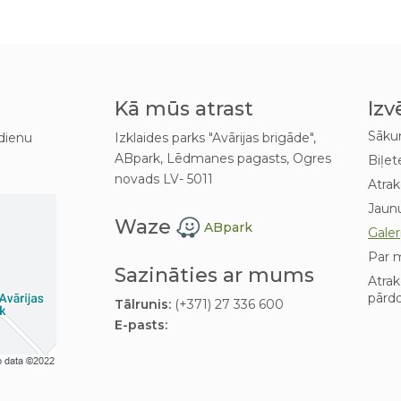
Kā mūs atrast
Izv
Sāk
dienu
Izklaides parks "Avārijas brigāde",
ABpark, Lēdmanes pagasts, Ogres
Biļet
novads LV- 5011
Atrak
Jaun
Waze
ABpark
Galer
Par 
Sazināties ar mums
Atra
pārd
Tālrunis:
(+371) 27 336 600
E-pasts: