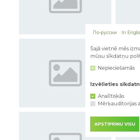
По-русски
In Engli
Šajā vietnē mēs izma
mūsu sīkdatņu polit
Nepieciešamās
Izvēlieties sīkdatn
Analītiskās
Mērķauditorijas a
APSTIPRINU VISU