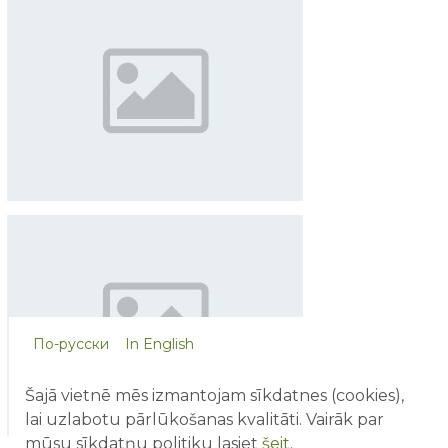
По-русски
In English
Šajā vietnē mēs izmantojam sīkdatnes (cookies),
lai uzlabotu pārlūkošanas kvalitāti. Vairāk par
mūsu sīkdatņu politiku lasiet
šeit
.