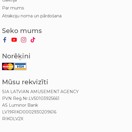
Galerija
Par mums
Atrakciju noma un pārdošana
Seko mums
Norēķini
Mūsu rekvizīti
SIA LATVIAN AMUSEMENT AGENCY
PVN Reģ.Nr.LV50103925661
AS Luminor Bank
LV19RIKO0002930209616
RIKOLV2X