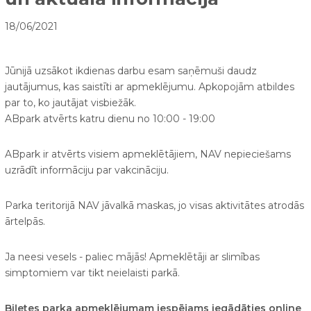
18/06/2021
Jūnijā uzsākot ikdienas darbu esam saņēmuši daudz
jautājumus, kas saistīti ar apmeklējumu. Apkopojām atbildes
par to, ko jautājat visbiežāk.
ABpark atvērts katru dienu no 10:00 - 19:00
ABpark ir atvērts visiem apmeklētājiem, NAV nepieciešams
uzrādīt informāciju par vakcināciju.
Parka teritorijā NAV jāvalkā maskas, jo visas aktivitātes atrodās
ārtelpās.
Ja neesi vesels - paliec mājās! Apmeklētāji ar slimības
simptomiem var tikt neielaisti parkā.
Biļetes parka apmeklējumam iespējams iegādāties online