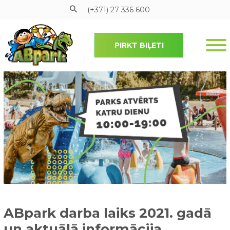
(+371) 27 336 600
PIRKT BIĻETI
Pāriet uz galveno saturu
ABpark darba laiks 2021. gadā
un aktuālā informācija