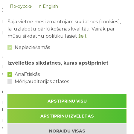
По-русски
In English
Jaunumi (160)
Šajā vietnē mēs izmantojam sīkdatnes (cookies),
Konkursi (21)
lai uzlabotu pārlūkošanas kvalitāti. Vairāk par
Par mums raksta (21)
mūsu sīkdatņu politiku lasiet
šeit
.
Nepieciešamās
JAUNĀKIE RAKSTI
Izvēlieties sīkdatnes, kuras apstipriniet
Ko bērni iemācās atrakciju parkā, paši to nemaz nepamanot?
Analītiskās
09/08/2026
Mērķauditorijas atlases
10 lietas, ko bērni pamana atrakciju parkā, bet pieaugušie
nepamana
07/08/2026
APSTIPRINU VISU
Pirmā reize atrakciju parkā – ko sagaidīt vecākiem un
bērniem?
03/08/2026
APSTIPRINU IZVĒLĒTĀS
Drošība ūdens atrakcijās: kā tās izbaudīt kopā ar bērniem?
02/08/2026
NORAIDU VISAS