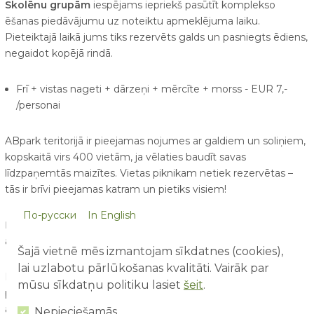
Skolēnu grupām
iespējams iepriekš pasūtīt komplekso
ēšanas piedāvājumu uz noteiktu apmeklējuma laiku.
Pieteiktajā laikā jums tiks rezervēts galds un pasniegts ēdiens,
negaidot kopējā rindā.
Frī + vistas nageti + dārzeņi + mērcīte + morss - EUR 7,-
/personai
ABpark teritorijā ir pieejamas nojumes ar galdiem un soliņiem,
kopskaitā virs 400 vietām, ja vēlaties baudīt savas
līdzpaņemtās maizītes. Vietas piknikam netiek rezervētas –
tās ir brīvi pieejamas katram un pietiks visiem!
По-русски
In English
Ņemot vērā parka plašo teritoriju rekomendējam ieplānot
apmeklējumam vismaz 5 stundas.
Šajā vietnē mēs izmantojam sīkdatnes (cookies),
lai uzlabotu pārlūkošanas kvalitāti. Vairāk par
Parka teritorijā aizliegts ienest stikla traukus, asus
mūsu sīkdatņu politiku lasiet
šeit
.
priekšmetus, kurināt ugunskurus vai lietot ierīces ar atklātu vai
apsegtu uguns liesmu.
Nepieciešamās