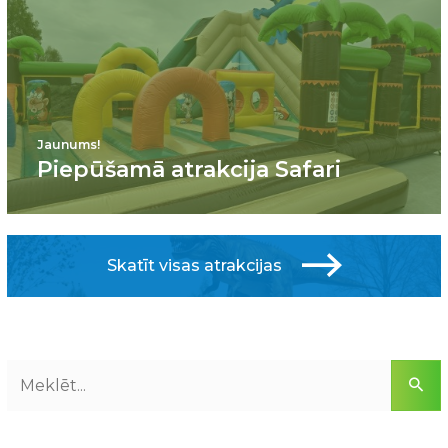
Jaunums!
Piepūšamā atrakcija Safari
Skatīt visas atrakcijas