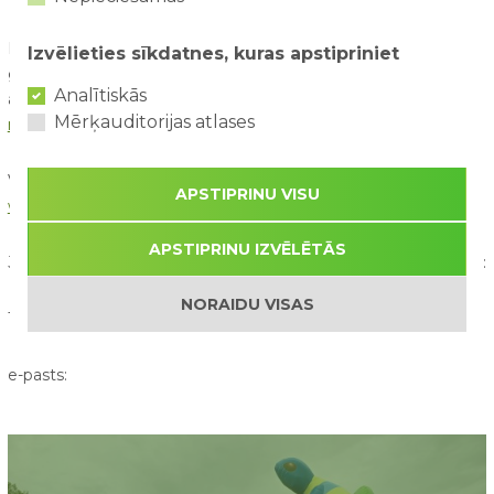
Lai apmeklējums izvērstos maksimāli patīkams gan pašiem,
Izvēlieties sīkdatnes, kuras apstipriniet
gan pārējiem parka apmeklētājiem, lūdzam pirms
Analītiskās
apmeklējuma iepazīties ar aktuālajiem
teritorijas kārtības
Mērķauditorijas atlases
noteikumiem.
Vairāk par parku un aktuālajiem jaunumiem var uzzināt
APSTIPRINU VISU
www.abpark.lv
, kā arī
www.facebook.com/abparklv
APSTIPRINU IZVĒLĒTĀS
Ja ir radušies papildus jautājumi, tad lūdzu sazinieties ar mums:
NORAIDU VISAS
Tālr: +371 27 33 6600
e-pasts: