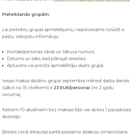
Pieteikšanās grupām:
Lai pieteiktu grupas apmeklējumu, nepieciešams nosūtīt e-
pastu:
sekojošu informāciju:
Kontaktpersonas vārds un tālruņa numurs
Datums un laiks, kad plānojat ierasties
Aptuvens vai precīzs apmeklētāju skaits grupā.
Ieejas maksa skolēnu grupai septembra mēnesī darba dienās
(sākot no 15 cilvēkiem) ir
23 EUR/personai
(no 2 gadu
vecuma).
Katriem 10 skolēniem bez maksas līdzi var doties 1 pavadošais
skolotājs.
Biļetes cenā iekļautas parkā pieejamo atrakciju izmantošana