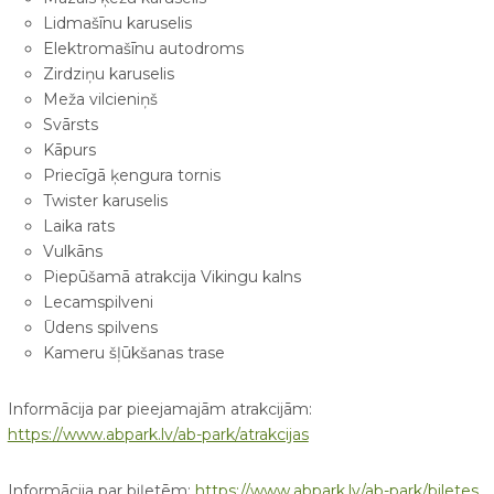
Lidmašīnu karuselis
Elektromašīnu autodroms
Zirdziņu karuselis
Meža vilcieniņš
Svārsts
Kāpurs
Priecīgā ķengura tornis
Twister karuselis
Laika rats
Vulkāns
Piepūšamā atrakcija Vikingu kalns
Lecamspilveni
Ūdens spilvens
Kameru šļūkšanas trase
Informācija par pieejamajām atrakcijām:
https://www.abpark.lv/ab-park/atrakcijas
Informācija par biļetēm:
https://www.abpark.lv/ab-park/biletes