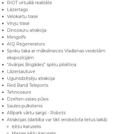
RIOT virtuālā realitāte
Lāzertags
Velokartu trase
Virvju trase
Dinozauru atrakcija
Minigolfs
AIQ Reģenerators
Spoku taka ar mākslinieces Vladlenas veidotām
ekspozīcijām
“Avārijas Brigādes” spēļu pilsētiņa
Lāzeršautuve
Ugunsdzēsēju atrakcija
Red Band Teleports
Tehnozaurs
Dzelten-zaļais pūķis
Saules pulkstenis
ABpark vārtu sargs - Robots
Atrakcijas (darbība var tikt ierobežota lietus laikā):
Ķēžu karuselis
Mazais ķēžu karuselis