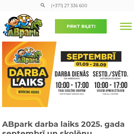
(+371) 27 336 600
PIRKT BIĻETI
Pāriet uz galveno saturu
ABpark darba laiks 2025. gada
septembrī un skolēnu