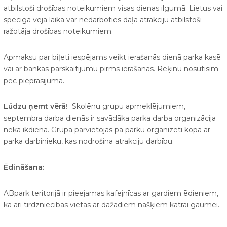
atbilstoši drošības noteikumiem visas dienas ilgumā. Lietus vai
spēcīga vēja laikā var nedarboties daļa atrakciju atbilstoši
ražotāja drošības noteikumiem.
Apmaksu par biļeti iespējams veikt ierašanās dienā parka kasē
vai ar bankas pārskaitījumu pirms ierašanās. Rēķinu nosūtīsim
pēc pieprasījuma.
Lūdzu ņemt vērā!
Skolēnu grupu apmeklējumiem,
septembra darba dienās ir savādāka parka darba organizācija
nekā ikdienā. Grupa pārvietojās pa parku organizēti kopā ar
parka darbinieku, kas nodrošina atrakciju darbību.
Ēdināšana:
ABpark teritorijā ir pieejamas kafejnīcas ar gardiem ēdieniem,
kā arī tirdzniecības vietas ar dažādiem našķiem katrai gaumei.