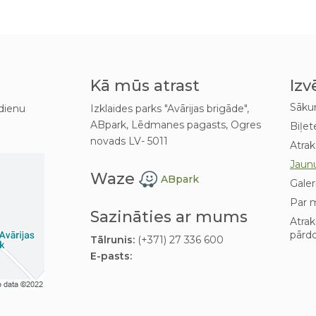
Kā mūs atrast
Izv
Sāk
dienu
Izklaides parks "Avārijas brigāde",
ABpark, Lēdmanes pagasts, Ogres
Biļet
novads LV- 5011
Atrak
Jaun
Waze
ABpark
Galer
Par 
Sazināties ar mums
Atra
pārd
Tālrunis:
(+371) 27 336 600
E-pasts: