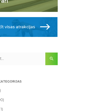
fari
īt visas atrakcijas
KATEGORIJAS
)
90)
11)