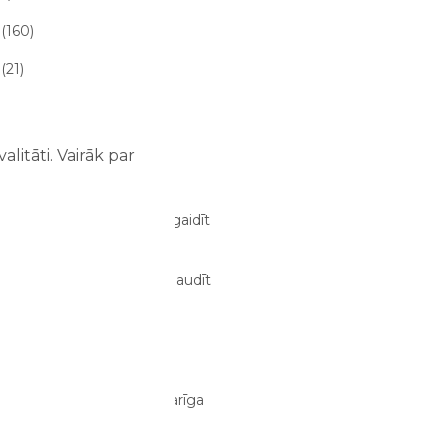
(160)
(21)
 raksta (21)
litāti. Vairāk par
 RAKSTI
ze atrakciju parkā – ko sagaidīt
m un bērniem?
03/08/2026
dens atrakcijās: kā tās izbaudīt
bērniem?
02/08/2026
anizēt perfektu ģimenes
jumu dienu?
29/07/2026
tīva atpūta bērniem ir svarīga
i?
28/07/2026