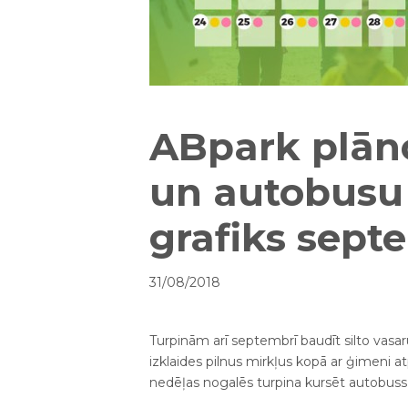
ABpark plān
un autobusu
grafiks sep
31/08/2018
Turpinām arī septembrī baudīt silto vasar
izklaides pilnus mirkļus kopā ar ģimeni 
nedēļas nogalēs turpina kursēt autobuss