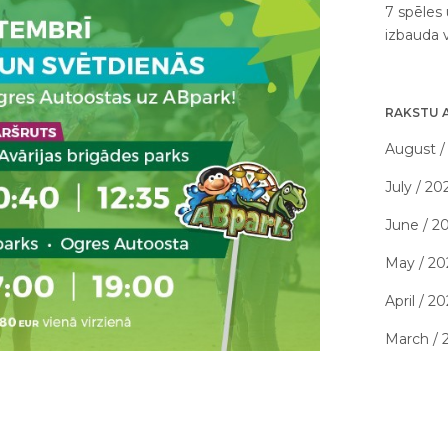
7 spēles 
izbauda 
RAKSTU 
August /
July / 20
June / 2
May / 20
April / 2
March / 