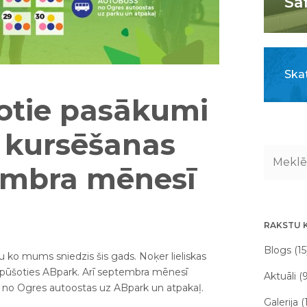
Sa
Skat
otie pasākumi
 kursēšanas
tembra mēnesī
RAKSTU 
Blogs (15
u ko mums sniedzis šis gads. Noķer lieliskas
atpūšoties ABpark. Arī septembra mēnesī
Aktuāli (
 no Ogres autoostas uz ABpark un atpakaļ.
Galerija (