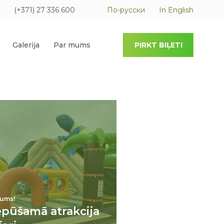
(+371) 27 336 600
По-русски
In English
Galerija
Par mums
PIRKT BIĻETI
ums!
epūšamā atrakcija