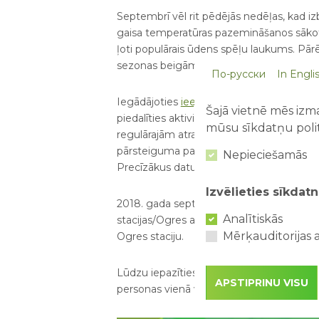
Septembrī vēl rit pēdējās nedēļas, kad izb
gaisa temperatūras pazemināšanos sākot 
ļoti populārais ūdens spēļu laukums. Pār
sezonas beigām - 31.10.
По-русски
In Engli
Iegādājoties
ieejas biļeti
varat parkā pava
Šajā vietnē mēs izma
piedalīties aktivitātēs un līdzdarboties r
mūsu sīkdatņu polit
regulārajām atrakcijām un aktivitātēm a
pārsteiguma pasākumi un viesi kā sejiņu 
Nepieciešamās
Precīzākus datumus papildus notikumiem
Izvēlieties sīkdatn
2018. gada septembrī, nedēļas nogalēs 
Analītiskās
stacijas/Ogres autoostas 2. platformas uz
Mērķauditorijas a
Ogres staciju.
Lūdzu iepazīties ar zemāk izvietoto aut
APSTIPRINU VISU
personas vienā virzienā. Autobusa maršru