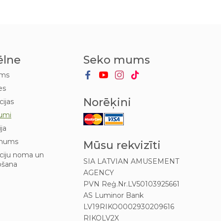
ēlne
Seko mums
ums
es
Norēķini
cijas
umi
ija
mums
Mūsu rekvizīti
kciju noma un
SIA LATVIAN AMUSEMENT
ošana
AGENCY
PVN Reģ.Nr.LV50103925661
AS Luminor Bank
LV19RIKO0002930209616
RIKOLV2X