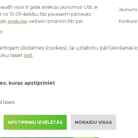
audīt visus šī gada atrakciju jaunumus! Līdz ar
Jaunumi 
no 10.09 darbību līdz pavasarim pārtrauks
Konkursi 
ējās
atrakcijas
varēsiet izmantot līdz pat
sh
Par mums
dīt visu dienu un izmantot
visas atrakcijas
,
ntojam sīkdatnes (cookies), lai uzlabotu pārlūkošanas kva
adošajās darbnīcās
bez papildus maksas
. Bez
iku lasiet
šeit
.
JAUNĀKIE
pmeklētājus iepriecinās dažādi ABpark
apgleznošana, burbuļu šovi, un loka šaušana.
Pirmā rei
 var uzzināt aplūkojot notikumu kalendāru.
vecākie
es, kuras apstipriniet
Drošība ū
autobuss kursēs no Ogres dzelzceļa
kopā ar 
 ABpark. Vakarā varēsiet ar to atgriezties uz
tlases
Kā saorg
piedzīvo
obusu sarakstu. Biļetes cena EUR 1.80 no
APSTIPRINU IZVĒLĒTĀS
NORAIDU VISAS
Kāpēc ak
ta nodrošinātājs - SIA "Ogres Autobuss".
attīstība