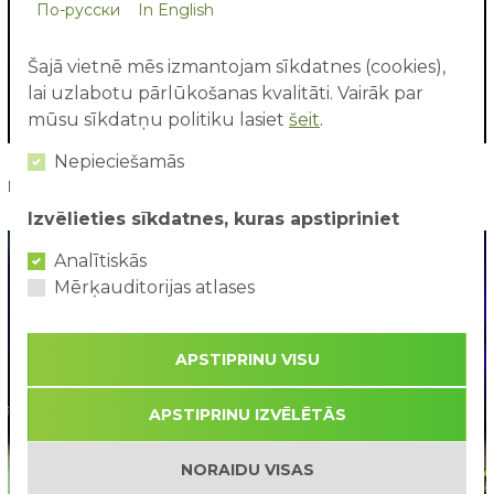
По-русски
In English
Šajā vietnē mēs izmantojam sīkdatnes (cookies),
lai uzlabotu pārlūkošanas kvalitāti. Vairāk par
mūsu sīkdatņu politiku lasiet
šeit
.
Nepieciešamās
Bērnu vokālā studija "Spāre"
Izvēlieties sīkdatnes, kuras apstipriniet
Analītiskās
Mērķauditorijas atlases
APSTIPRINU VISU
APSTIPRINU IZVĒLĒTĀS
NORAIDU VISAS