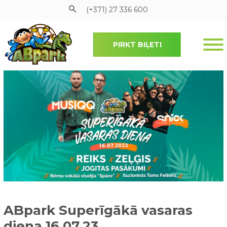
(+371) 27 336 600
PIRKT BIĻETI
Pāriet uz galveno saturu
ABpark Superīgākā vasaras
diena 16.07.23