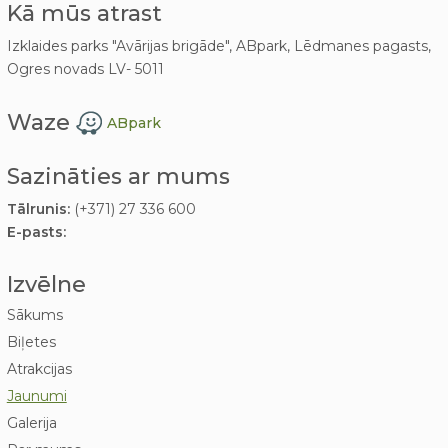
Kā mūs atrast
Izklaides parks "Avārijas brigāde", ABpark, Lēdmanes pagasts,
Ogres novads LV- 5011
Waze
ABpark
Sazināties ar mums
Tālrunis:
(+371) 27 336 600
E-pasts:
Izvēlne
Sākums
Biļetes
Atrakcijas
Jaunumi
Galerija