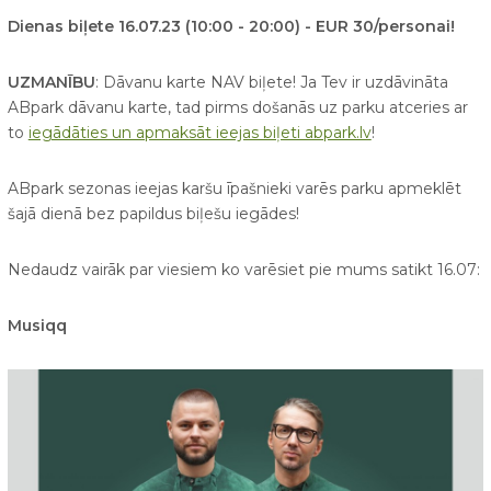
Dienas biļete 16.07.23 (10:00 - 20:00) - EUR 30/personai!
UZMANĪBU
: Dāvanu karte NAV biļete! Ja Tev ir uzdāvināta
ABpark dāvanu karte, tad pirms došanās uz parku atceries ar
to
iegādāties un apmaksāt ieejas biļeti abpark.lv
!
ABpark sezonas ieejas karšu īpašnieki varēs parku apmeklēt
šajā dienā bez papildus biļešu iegādes!
Nedaudz vairāk par viesiem ko varēsiet pie mums satikt 16.07:
Musiqq