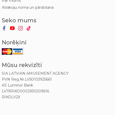
Par mums
Atrakciju noma un pārdošana
Seko mums
Norēķini
Mūsu rekvizīti
SIA LATVIAN AMUSEMENT AGENCY
PVN Reģ.Nr.LV50103925661
AS Luminor Bank
LV19RIKO0002930209616
RIKOLV2X