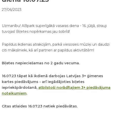
27/06/2023
Uzmanību! ABpark superīgākā vasaras diena - 16. jūlijā, strauji
tuvojas! Biļetes nopērkamas jau šobrīd!
Papildus ikdienas atrakcijām, parkā viesosies mūziķi un daudzi
citi mākslinieki, kā arī partneri ar papildus aktivitātēm!
Biļetes nepieciešamas no 2 gadu vecuma.
16.07.23 tāpat kā ikdienā darbojas Latvijas 3+ ģimenes
kartes piedāvājums - arī iegādājoties biļetes
iepriekšpārdošanā,
atbilstoši norādītajiem 3+ piedāvājuma
noteikumiem
.
Citas atlaides 16.07.23 netiek piedāvātas.