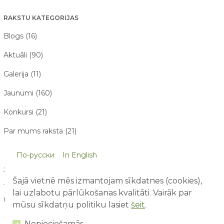
RAKSTU KATEGORIJAS
Blogs (16)
Aktuāli (90)
Galerija (11)
Jaunumi (160)
Konkursi (21)
Par mums raksta (21)
По-русски
In English
JAUNĀKIE RAKSTI
Šajā vietnē mēs izmantojam sīkdatnes (cookies),
10 lietas, ko bērni pamana atrakciju parkā, bet pieaugušie
lai uzlabotu pārlūkošanas kvalitāti. Vairāk par
nepamana
07/08/2026
mūsu sīkdatņu politiku lasiet
šeit
.
Pirmā reize atrakciju parkā – ko sagaidīt vecākiem un
Nepieciešamās