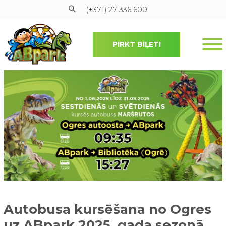
(+371) 27 336 600
PIRKT BIĻETI
Pāriet uz galveno saturu
Autobusa kursēšana no Ogres
uz ABpark 2025. gada sezonā