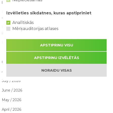
bērniem?
03/08/2026
Drošība ūdens atrakcijās: kā tās izbaudīt kopā ar bērniem?
Izvēlieties sīkdatnes, kuras apstipriniet
02/08/2026
Analītiskās
Kā saorganizēt perfektu ģimenes piedzīvojumu dienu?
Mērķauditorijas atlases
29/07/2026
Kāpēc aktīva atpūta bērniem ir svarīga attīstībai?
28/07/2026
APSTIPRINU VISU
APSTIPRINU IZVĒLĒTĀS
RAKSTU ARHĪVS
NORAIDU VISAS
August / 2026
July / 2026
June / 2026
May / 2026
April / 2026