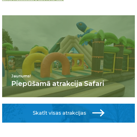
Jaunums!
Piepūšamā atrakcija Safari
Skatīt visas atrakcijas