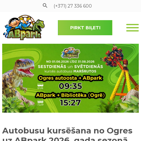
(+371) 27 336 600
PIRKT BIĻETI
Pāriet uz galveno saturu
Autobusu kursēšana no Ogres
uz ABpark 2026. gada sezonā