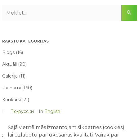
RAKSTU KATEGORIJAS
Blogs (16)
Aktuāli (90)
Galerija (11)
Jaunumi (160)
Konkursi (21)
По-русски
In English
Par mums raksta (21)
Šajā vietnē mēs izmantojam sīkdatnes (cookies),
lai uzlabotu pārlūkošanas kvalitāti. Vairāk par
JAUNĀKIE RAKSTI