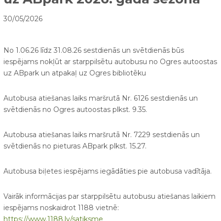
30/05/2026
No 1.06.26 līdz 31.08.26 sestdienās un svētdienās būs
iespējams nokļūt ar starppilsētu autobusu no Ogres autoostas
uz ABpark un atpakaļ uz Ogres bibliotēku
Autobusa atiešanas laiks maršrutā Nr. 6126 sestdienās un
svētdienās no Ogres autoostas plkst. 9.35.
Autobusa atiešanas laiks maršrutā Nr. 7229 sestdienās un
svētdienās no pieturas ABpark plkst. 15.27.
Autobusa biļetes iespējams iegādāties pie autobusa vadītāja.
Vairāk informācijas par starppilsētu autobusu atiešanas laikiem
iespējams noskaidrot 1188 vietnē:
https://www.1188.lv/satiksme