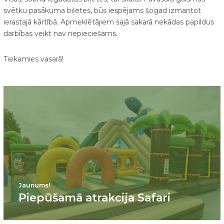
svētku pasākuma biļetes, būs iespējams šogad izmantot
ierastajā kārtībā. Apmeklētājiem šajā sakarā nekādas papildus
darbības veikt nav nepieciešams.
Tiekamies vasarā!
Jaunums!
Piepūšamā atrakcija Safari