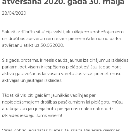
atvēršana 2020. gada 30. maijā
28/04/2020
Sakarā ar šī brīža situāciju valstī, aktuālajiem ierobežojumiem
un drošības apsvērumiem esam pieņēmuši lēmumu parka
atvēršanu atlikt uz 30.05.2020.
Šis gads, protams, ir nesis daudz jaunus izaicinājumus izklaides
parkam, bet visam ir iespējams pielāgoties! Jau tagad norit
aktīva gatavošanās lai vasarā varētu Jūs visus priecēt mūsu
aktīvajās un jautrajās izklaidēs.
Tāpat kā visi citi gaidām jaunākās vadlīnijas par
nepieciešamajiem drošības pasākumiem lai pielāgotu mūsu
atrakcijas un jau jūnijā būtu pieejamas maksimāli daudz
izklaides iespēju Jums visiem!
Visas, šobrīd iegādātās biļetes, tai skaitā Pavasara gaismas