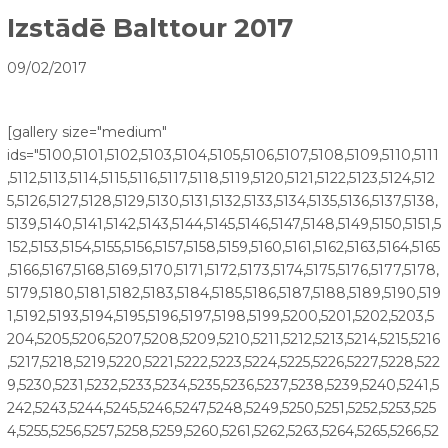
Izstādē Balttour 2017
09/02/2017
[gallery size="medium"
ids="5100,5101,5102,5103,5104,5105,5106,5107,5108,5109,5110,5111
,5112,5113,5114,5115,5116,5117,5118,5119,5120,5121,5122,5123,5124,512
5,5126,5127,5128,5129,5130,5131,5132,5133,5134,5135,5136,5137,5138,
5139,5140,5141,5142,5143,5144,5145,5146,5147,5148,5149,5150,5151,5
152,5153,5154,5155,5156,5157,5158,5159,5160,5161,5162,5163,5164,5165
,5166,5167,5168,5169,5170,5171,5172,5173,5174,5175,5176,5177,5178,
5179,5180,5181,5182,5183,5184,5185,5186,5187,5188,5189,5190,519
1,5192,5193,5194,5195,5196,5197,5198,5199,5200,5201,5202,5203,5
204,5205,5206,5207,5208,5209,5210,5211,5212,5213,5214,5215,5216
,5217,5218,5219,5220,5221,5222,5223,5224,5225,5226,5227,5228,522
9,5230,5231,5232,5233,5234,5235,5236,5237,5238,5239,5240,5241,5
242,5243,5244,5245,5246,5247,5248,5249,5250,5251,5252,5253,525
4,5255,5256,5257,5258,5259,5260,5261,5262,5263,5264,5265,5266,52