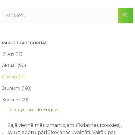
RAKSTU KATEGORIJAS
Blogs (16)
Aktuāli (90)
Galerija (11)
Jaunumi (160)
Konkursi (21)
По-русски
In English
Par mums raksta (21)
Šajā vietnē mēs izmantojam sīkdatnes (cookies),
lai uzlabotu pārlūkošanas kvalitāti. Vairāk par
JAUNĀKIE RAKSTI