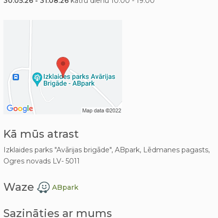
30.05.26 - 31.08.26
katru dienu 10:00 - 19:00
Kā mūs atrast
Izklaides parks "Avārijas brigāde", ABpark, Lēdmanes pagasts,
Ogres novads LV- 5011
Waze
ABpark
Sazināties ar mums