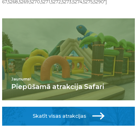
67,5268,5269,5270,5271,5272,5273,5274,5275,5290"]
Jaunums!
Piepūšamā atrakcija Safari
Skatīt visas atrakcijas