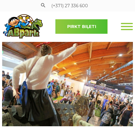
(+371) 27 336 600
PIRKT BIĻETI
Pāriet uz galveno saturu