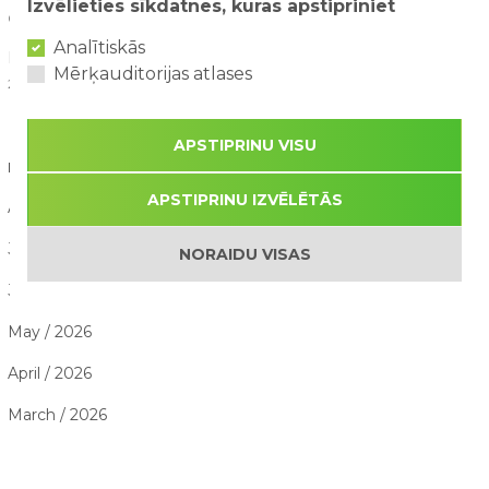
Izvēlieties sīkdatnes, kuras apstipriniet
02/08/2026
Analītiskās
Kā saorganizēt perfektu ģimenes piedzīvojumu dienu?
Mērķauditorijas atlases
29/07/2026
APSTIPRINU VISU
RAKSTU ARHĪVS
APSTIPRINU IZVĒLĒTĀS
August / 2026
July / 2026
NORAIDU VISAS
June / 2026
May / 2026
April / 2026
March / 2026