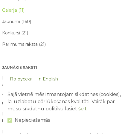
Galerija (11)
Jaunumi (160)
Konkursi (21)
Par mums raksta (21)
JAUNĀKIE RAKSTI
Ko bērni iemācās atrakciju parkā, paši to nemaz nepamanot?
По-русски
In English
09/08/2026
Šajā vietnē mēs izmantojam sīkdatnes (cookies),
10 lietas, ko bērni pamana atrakciju parkā, bet pieaugušie
lai uzlabotu pārlūkošanas kvalitāti. Vairāk par
nepamana
07/08/2026
mūsu sīkdatņu politiku lasiet
šeit
.
Pirmā reize atrakciju parkā – ko sagaidīt vecākiem un
Nepieciešamās
bērniem?
03/08/2026
Drošība ūdens atrakcijās: kā tās izbaudīt kopā ar bērniem?