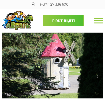
(+371) 27 336 600
PIRKT BIĻETI
Pāriet uz galveno saturu