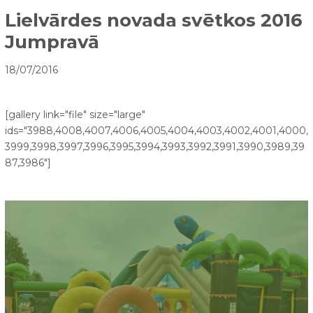
Lielvārdes novada svētkos 2016
Jumpravā
18/07/2016
[gallery link="file" size="large"
ids="3988,4008,4007,4006,4005,4004,4003,4002,4001,4000,
3999,3998,3997,3996,3995,3994,3993,3992,3991,3990,3989,39
87,3986"]