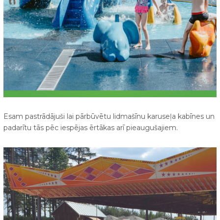
Esam pastrādājuši lai pārbūvētu lidmašīnu karuseļa kabīnes un
padarītu tās pēc iespējas ērtākas arī pieaugušajiem.