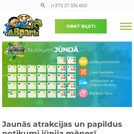
(+371) 27 336 600
PIRKT BIĻETI
Pāriet uz galveno saturu
Jaunās atrakcijas un papildus
notikumi jūnija mēnesī