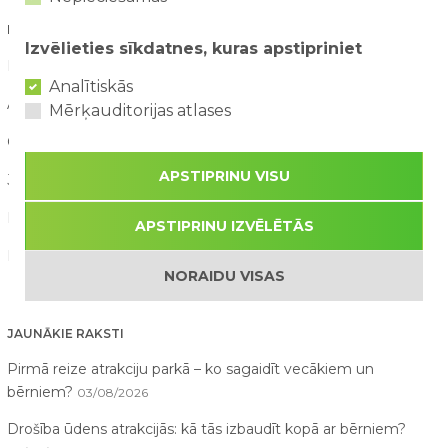
RAKSTU KATEGORIJAS
Izvēlieties sīkdatnes, kuras apstipriniet
Blogs (15)
Analītiskās
Aktuāli (90)
Mērķauditorijas atlases
Galerija (11)
APSTIPRINU VISU
Jaunumi (160)
Konkursi (21)
APSTIPRINU IZVĒLĒTĀS
Par mums raksta (21)
NORAIDU VISAS
JAUNĀKIE RAKSTI
Pirmā reize atrakciju parkā – ko sagaidīt vecākiem un
bērniem?
03/08/2026
Drošība ūdens atrakcijās: kā tās izbaudīt kopā ar bērniem?