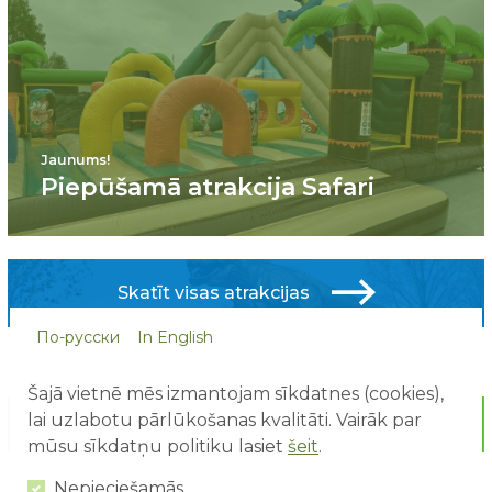
Jaunums!
Piepūšamā atrakcija Safari
Skatīt visas atrakcijas
По-русски
In English
Šajā vietnē mēs izmantojam sīkdatnes (cookies),
lai uzlabotu pārlūkošanas kvalitāti. Vairāk par
mūsu sīkdatņu politiku lasiet
šeit
.
Nepieciešamās