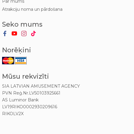
Par mums
Atrakciju noma un pārdošana
Seko mums
Norēķini
Mūsu rekvizīti
SIA LATVIAN AMUSEMENT AGENCY
PVN Reģ.Nr.LV50103925661
AS Luminor Bank
LV19RIKO0002930209616
RIKOLV2X