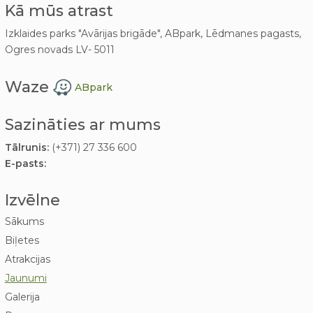
Kā mūs atrast
Izklaides parks "Avārijas brigāde", ABpark, Lēdmanes pagasts,
Ogres novads LV- 5011
Waze
ABpark
Sazināties ar mums
Tālrunis:
(+371) 27 336 600
E-pasts:
Izvēlne
Sākums
Biļetes
Atrakcijas
Jaunumi
Galerija