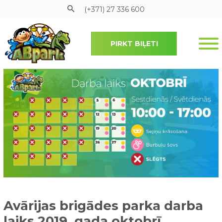
(+371) 27 336 600
PIRKT BIĻETI
Pāriet uz galveno saturu
Avārijas brigādes parka darba
laiks 2019. gada oktobrī