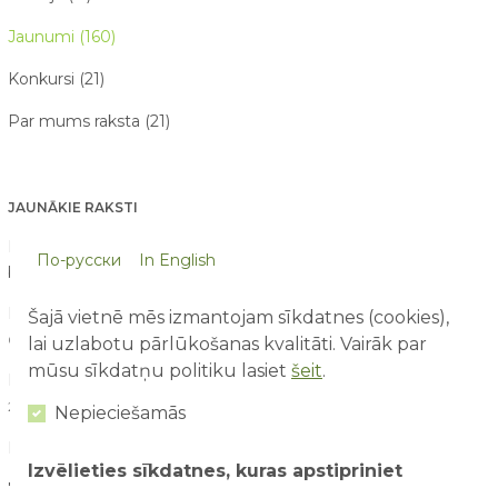
Jaunumi (160)
Konkursi (21)
Par mums raksta (21)
JAUNĀKIE RAKSTI
Pirmā reize atrakciju parkā – ko sagaidīt vecākiem un
По-русски
In English
bērniem?
03/08/2026
Drošība ūdens atrakcijās: kā tās izbaudīt kopā ar bērniem?
Šajā vietnē mēs izmantojam sīkdatnes (cookies),
02/08/2026
lai uzlabotu pārlūkošanas kvalitāti. Vairāk par
mūsu sīkdatņu politiku lasiet
šeit
.
Kā saorganizēt perfektu ģimenes piedzīvojumu dienu?
29/07/2026
Nepieciešamās
Kāpēc aktīva atpūta bērniem ir svarīga attīstībai?
28/07/2026
Izvēlieties sīkdatnes, kuras apstipriniet
7 spēles un aktivitātes, ko bērni visvairāk izbauda vasarā