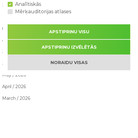
Analītiskās
26/07/2026
Mērķauditorijas atlases
RAKSTU ARHĪVS
APSTIPRINU VISU
August / 2026
APSTIPRINU IZVĒLĒTĀS
July / 2026
NORAIDU VISAS
June / 2026
May / 2026
April / 2026
March / 2026