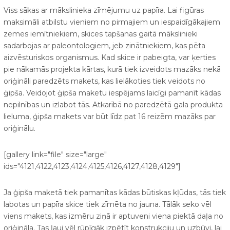
Viss sākas ar mākslinieka zīmējumu uz papīra. Lai figūras
maksimāli atbilstu vieniem no pirmajiem un iespaidīgākajiem
zemes iemītniekiem, skices tapšanas gaitā mākslinieki
sadarbojas ar paleontologiem, jeb zinātniekiem, kas pēta
aizvēsturiskos organismus. Kad skice ir pabeigta, var ķerties
pie nākamās projekta kārtas, kurā tiek izveidots mazāks nekā
oriģināli paredzēts makets, kas lielākoties tiek veidots no
ģipša. Veidojot ģipša maketu iespējams laicīgi pamanīt kādas
nepilnības un izlabot tās. Atkarībā no paredzētā gala produkta
lieluma, ģipša makets var būt līdz pat 16 reizēm mazāks par
oriģinālu.
[gallery link="file" size="large"
ids="4121,4122,4123,4124,4125,4126,4127,4128,4129"]
Ja ģipša maketā tiek pamanītas kādas būtiskas kļūdas, tās tiek
labotas un papīra skice tiek zīmēta no jauna. Tālāk seko vēl
viens makets, kas izmēru ziņā ir aptuveni viena piektā daļa no
oriģināla. Tas ļauj vēl rūpīgāk izpētīt konstrukciju un uzbūvi, lai