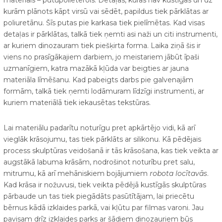
materiāls – putupolieterols. Detaļas, kuras nav kustīgas un uz
kurām plānots kāpt virsū vai sēdēt, papildus tiek pārklātas ar
poliuretānu. Šīs putas pie karkasa tiek pielīmētas. Kad visas
detaļas ir pārklātas, talkā tiek ņemti asi naži un citi instrumenti,
ar kuriem dinozauram tiek piešķirta forma. Laika ziņā šis ir
viens no prasīgākajiem darbiem, jo meistariem jābūt īpaši
uzmanīgiem, katra mazākā kļūda var beigties ar jauna
materiāla līmēšanu. Kad pabeigts darbs pie galvenajām
formām, talkā tiek ņemti lodāmuram līdzīgi instrumenti, ar
kuriem materiālā tiek iekausētas tekstūras.
Lai materiālu padarītu noturīgu pret apkārtējo vidi, kā arī
vieglāk krāsojumu, tas tiek pārklāts ar silikonu. Kā pēdējais
process skulptūras veidošanā ir tās krāsošana, kas tiek veikta ar
augstākā labuma krāsām, nodrošinot noturību pret salu,
mitrumu, kā arī mehāniskiem bojājumiem
robota locītavās
.
Kad krāsa ir nožuvusi, tiek veikta pēdējā kustīgās skulptūras
pārbaude un tas tiek piegādāts pasūtītājam, lai priecētu
bērnus kādā izklaides parkā, vai kļūtu par filmas varoni. Jau
pavisam drīz izklaides parks ar šādiem dinozauriem būs