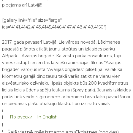
pieejams arī Latvijā!
[gallery link="file" size="large"
ids="4141,4142,4143,4145,4146,4147,4148,4149,4150"]
2017. gada pavasarī Latvijā, Lielvārdes novadā, Lēdmanes
pagastā plānots atklāt jaunu atpūtas un izklaides parku
ABpark – Avārijas brigāde. Kā vēsta parka nosaukums, tajā
varēs sastapt iecienītās latviešu animācijas filmas “Avārijas
brigāde” varoņus īstā “Avārijas brigādes” pilsētiņā. Vairāk kā
kilometru garajā dinozauru takā varēs satikt ne vienu vien
aizvēsturisko dzīvnieku. Īpašs objekts būs 200 kvadrātmetrus
lielais lielais ūdens spēļu laukums (Spray park). Jaunais izklaides
parks tiek veidots ģimenēm ar bērniem brīvā laika pavadīšanai
un piedāvās plašu atrakciju klāstu. Lai uzzinātu vairāk
informācijas, varat apmeklēt interneta vietni –
www.abpark.lv
По-русски
In English
kā arī vienmēr būt informētam par jaunumiem saistībā ar
parku, sekojot tam sociālajos tīklos –
facebook.com/abparklv
un
draugiem.lv/abpark
Šajā vietnē mēs izmantojam sīkdatnes (cookies),