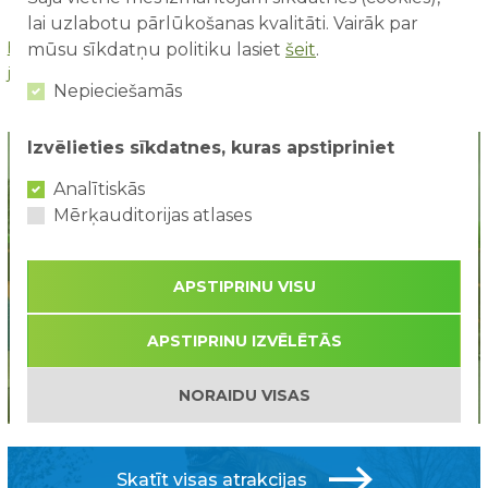
lai uzlabotu pārlūkošanas kvalitāti. Vairāk par
http://www.boot.lv/interesanti/ka-tiek-veidotas-animatronics-
mūsu sīkdatņu politiku lasiet
šeit
.
jeb-kustigas-dinozauru-skulpturas
Nepieciešamās
Izvēlieties sīkdatnes, kuras apstipriniet
Analītiskās
Mērķauditorijas atlases
APSTIPRINU VISU
APSTIPRINU IZVĒLĒTĀS
Jaunums!
Piepūšamā atrakcija Safari
NORAIDU VISAS
Skatīt visas atrakcijas