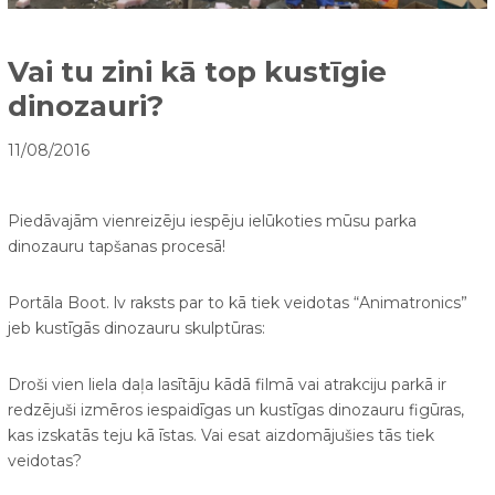
Vai tu zini kā top kustīgie
dinozauri?
11/08/2016
Piedāvajām vienreizēju iespēju ielūkoties mūsu parka
dinozauru tapšanas procesā!
Portāla Boot. lv raksts par to kā tiek veidotas “Animatronics”
jeb kustīgās dinozauru skulptūras:
Droši vien liela daļa lasītāju kādā filmā vai atrakciju parkā ir
redzējuši izmēros iespaidīgas un kustīgas dinozauru figūras,
kas izskatās teju kā īstas. Vai esat aizdomājušies tās tiek
veidotas?