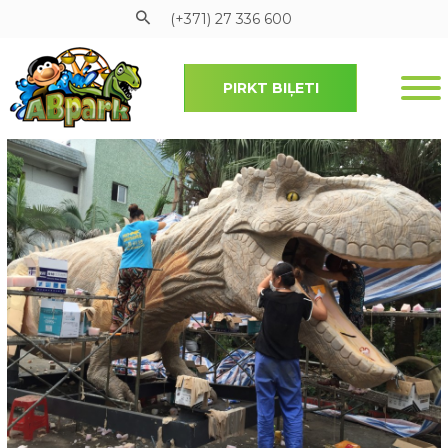
(+371) 27 336 600
PIRKT BIĻETI
Pāriet uz galveno saturu