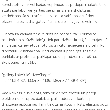
konstatētu vai ir vēl kādas nepilnības. Ja pēdējais makets tiek
atzīts par labu, var ķerties pie pilna izmēra skulptūras
veidošanas. Ja skulptūra tiks veidota vairākos vienādos
eksemplāros, tad sagatavošanās darbi nav jāveic vēlreiz.
Dinozaura karkass tiek veidots no metāla, taču pirms to
metināt un skrūvēt, laicīgi tiek paredzētas kustīgās detaļas, kā
arī vietas kur ievietot motorus un citu nepieciešamo tehniku
dinozauru kustināšanai. Kad karkass ir pabeigts, tas tiek
pārklāts ar pretrūsas pārklājumu, kas palīdzēs nodrošināt
skulptūras ilgmūžību.
[gallery link="file" size="large"
ids="4131,4132,4133,4134,4135,4136,4137,4138,4139"]
Kad karkass ir izveidots, tam pievienoti motori un pārējā
elektronika, un, pēc darbības pārbaudes, var ķerties pie
dinozaura apšūšanas. Tam tiek izmantots mīksts, elastīgs putu