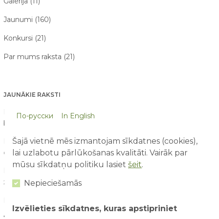
Galerija (11)
Jaunumi (160)
Konkursi (21)
Par mums raksta (21)
JAUNĀKIE RAKSTI
Pirmā reize atrakciju parkā – ko sagaidīt vecākiem un
По-русски
In English
bērniem?
03/08/2026
Šajā vietnē mēs izmantojam sīkdatnes (cookies),
Drošība ūdens atrakcijās: kā tās izbaudīt kopā ar bērniem?
lai uzlabotu pārlūkošanas kvalitāti. Vairāk par
02/08/2026
mūsu sīkdatņu politiku lasiet
šeit
.
Kā saorganizēt perfektu ģimenes piedzīvojumu dienu?
Nepieciešamās
29/07/2026
Kāpēc aktīva atpūta bērniem ir svarīga attīstībai?
28/07/2026
Izvēlieties sīkdatnes, kuras apstipriniet
7 spēles un aktivitātes, ko bērni visvairāk izbauda vasarā