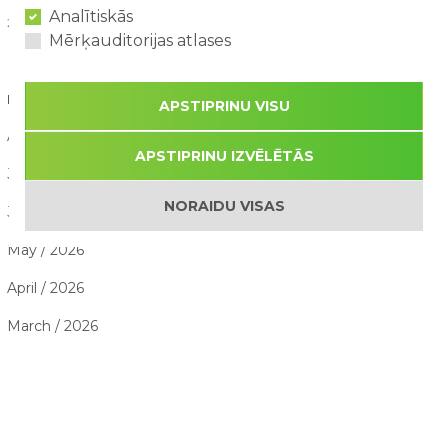
Analītiskās
26/07/2026
Mērķauditorijas atlases
RAKSTU ARHĪVS
APSTIPRINU VISU
August / 2026
APSTIPRINU IZVĒLĒTĀS
July / 2026
NORAIDU VISAS
June / 2026
May / 2026
April / 2026
March / 2026