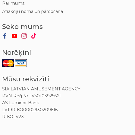
Par mums
Atrakciju noma un pārdošana
Seko mums
Norēķini
Mūsu rekvizīti
SIA LATVIAN AMUSEMENT AGENCY
PVN Reģ.Nr.LV50103925661
AS Luminor Bank
LV19RIKO0002930209616
RIKOLV2X