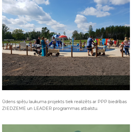
Ūdens spēļu laukuma projekts tiek realizēts ar PPP biedrības
ZIEDZEME un LEADER programmas atbalstu.