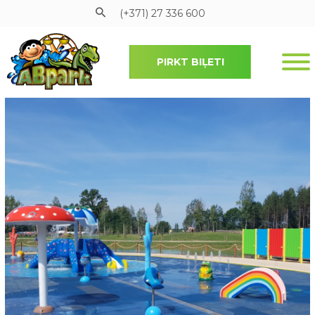
(+371) 27 336 600
PIRKT BIĻETI
Pāriet uz galveno saturu