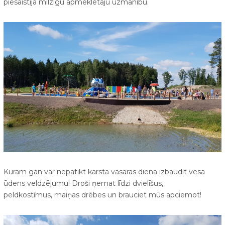
piesaistīja milzīgu apmeklētāju uzmanību.
Kuram gan var nepatikt karstā vasaras dienā izbaudīt vēsa
ūdens veldzējumu! Droši ņemat līdzi dvielīšus,
peldkostīmus, maiņas drēbes un brauciet mūs apciemot!