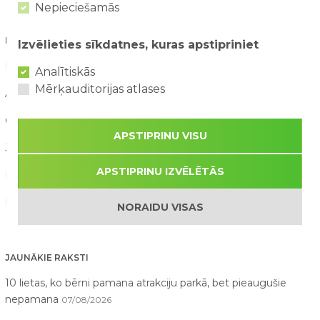
Nepieciešamās
RAKSTU KATEGORIJAS
Izvēlieties sīkdatnes, kuras apstipriniet
Blogs (16)
Analītiskās
Mērķauditorijas atlases
Aktuāli (90)
Galerija (11)
APSTIPRINU VISU
Jaunumi (160)
APSTIPRINU IZVĒLĒTĀS
Konkursi (21)
Par mums raksta (21)
NORAIDU VISAS
JAUNĀKIE RAKSTI
10 lietas, ko bērni pamana atrakciju parkā, bet pieaugušie
nepamana
07/08/2026