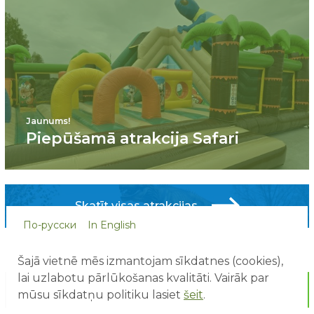
Jaunums!
Piepūšamā atrakcija Safari
Skatīt visas atrakcijas
По-русски
In English
Šajā vietnē mēs izmantojam sīkdatnes (cookies),
lai uzlabotu pārlūkošanas kvalitāti. Vairāk par
mūsu sīkdatņu politiku lasiet
šeit
.