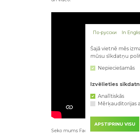
По-русски
In Engli
Šajā vietnē mēs izma
mūsu sīkdatņu polit
Nepieciešamās
Izvēlieties sīkdatn
Analītiskās
Mērķauditorijas a
APSTIPRINU VISU
Seko mums Facebook un vienmēr saņem 