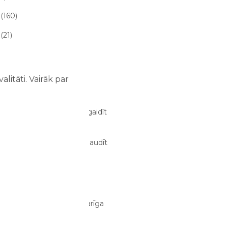
(160)
(21)
 raksta (21)
litāti. Vairāk par
 RAKSTI
ze atrakciju parkā – ko sagaidīt
m un bērniem?
03/08/2026
dens atrakcijās: kā tās izbaudīt
bērniem?
02/08/2026
anizēt perfektu ģimenes
jumu dienu?
29/07/2026
tīva atpūta bērniem ir svarīga
i?
28/07/2026