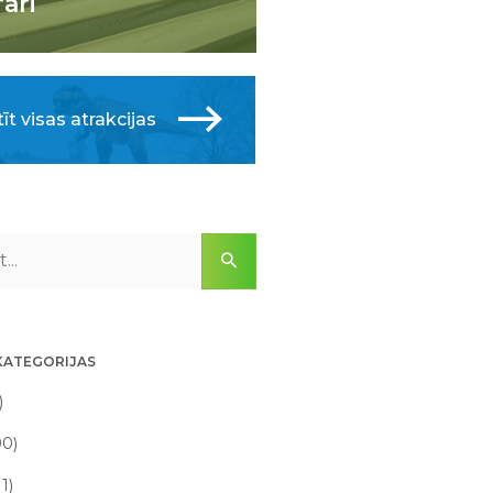
fari
īt visas atrakcijas
KATEGORIJAS
)
90)
11)