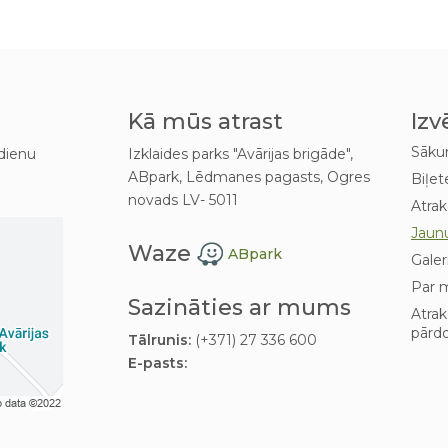
Kā mūs atrast
Izv
Sāk
dienu
Izklaides parks "Avārijas brigāde",
ABpark, Lēdmanes pagasts, Ogres
Biļet
novads LV- 5011
Atrak
Jaun
Waze
ABpark
Galer
Par 
Sazināties ar mums
Atra
pārd
Tālrunis:
(+371) 27 336 600
E-pasts: