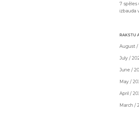
7 spēles 
izbauda 
RAKSTU 
August /
July / 20
June / 2
May / 20
April / 2
March / 