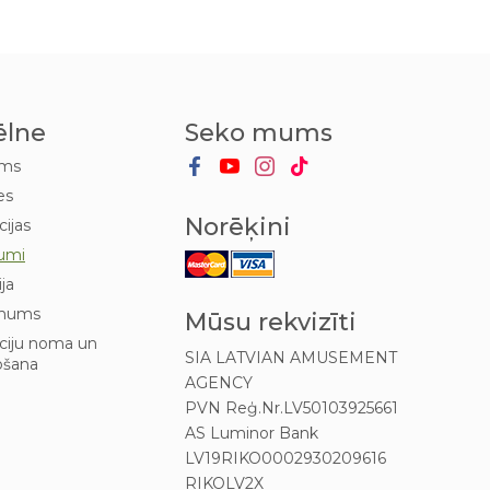
ēlne
Seko mums
ums
es
Norēķini
cijas
umi
ija
mums
Mūsu rekvizīti
kciju noma un
SIA LATVIAN AMUSEMENT
ošana
AGENCY
PVN Reģ.Nr.LV50103925661
AS Luminor Bank
LV19RIKO0002930209616
RIKOLV2X