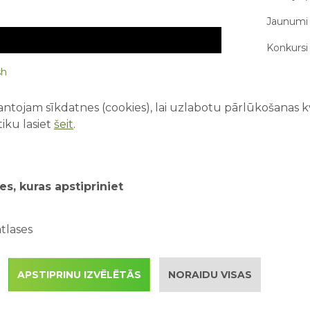
Jaunumi 
Konkursi 
sh
Par mums
ntojam sīkdatnes (cookies), lai uzlabotu pārlūkošanas kva
iku lasiet
šeit
.
JAUNĀKIE
Pirmā rei
vecākie
es, kuras apstipriniet
Drošība ū
kopā ar 
tlases
Kā saorg
piedzīvo
APSTIPRINU IZVĒLĒTĀS
NORAIDU VISAS
Kāpēc ak
jaunāko informāciju:
facebook.com/abparklv
attīstība