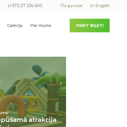
(+371) 27 336 600
По-русски
In English
Galerija
Par mums
PIRKT BIĻETI
ums!
epūšamā atrakcija