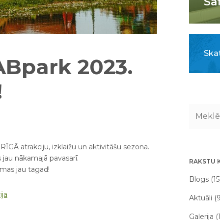
Sa
Skat
ABpark 2023.
!
Ā atrakciju, izklaižu un aktivitāšu sezona.
 jau nākamajā pavasarī.
RAKSTU 
mas jau tagad!
Blogs (15
ija
Aktuāli (
Galerija (