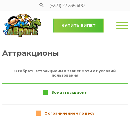
(+371) 27 336 600
КУПИТЬ БИЛЕТ
Pāriet uz galveno saturu
Подменю
Аттракционы
Отобрать аттракционы в зависимоти от условий
пользования
Все аттракционы
С ограничением по весу