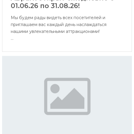
01.06.26 по 31.08.26!
Мы будем рады видеть всех посетителей и
приглашаем вас каждый день наслаждаться
нашими увлекательными аттракционами!
С 1 июня существующий ассортимент
аттракционов пополнится аттракционом
виртуальной реальности и аквагримом. А уже
совсем скоро для посетителей станут доступны и
водные аттракционы - ERGO Водный мир, Водная
игровая площадка и Площадка водяных пушек.