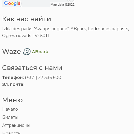
Как нас найти
Izklaides parks "Avārijas brigāde", ABpark, Lēdmanes pagasts,
Ogres novads LV- 5011
Waze
ABpark
Связаться с нами
Телефон:
(+371) 27 336 600
Эл. почта:
Меню
Начало
Билеты
Аттракционы
Новости