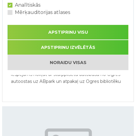
Analītiskās
Mērķauditorijas atlases
APSTIPRINU VISU
Autobusu kursēšana no Ogres
APSTIPRINU IZVĒLĒTĀS
uz ABpark 2026. gada sezonā
NORAIDU VISAS
No 1.06.26 līdz 31.08.26 sestdienās un svētdienās būs
iespējams nokļūt ar starppilsētu autobusu no Ogres
autoostas uz ABpark un atpakaļ uz Ogres bibliotēku