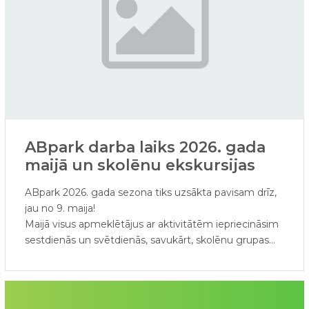
ABpark darba laiks 2026. gada
maijā un skolēnu ekskursijas
ABpark 2026. gada sezona tiks uzsākta pavisam drīz,
jau no 9. maija!
Maijā visus apmeklētājus ar aktivitātēm iepriecināsim
sestdienās un svētdienās, savukārt, skolēnu grupas
aicinām pietiekties uz ekskursijām maija darba dienās.