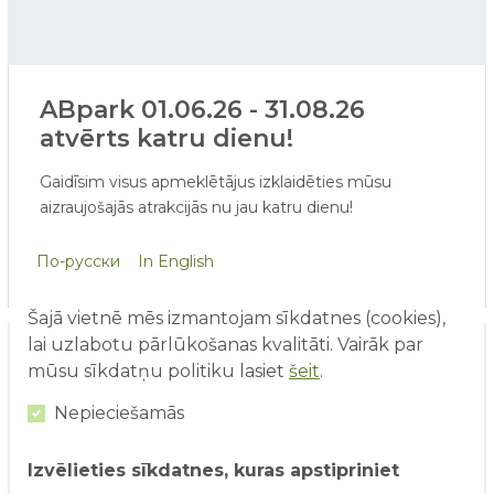
ABpark 01.06.26 - 31.08.26
atvērts katru dienu!
Gaidīsim visus apmeklētājus izklaidēties mūsu
aizraujošajās atrakcijās nu jau katru dienu!
No 1. jūnija esošo atrakciju klāstu papildinās Virtuālās
По-русски
In English
realitātes atrakcija un sejiņu apgleznošana. Savukārt
jau pavisam drīz apmeklētājiem būs pieejamas arī
Šajā vietnē mēs izmantojam sīkdatnes (cookies),
ūdens atrakcijas - ERGO Ūdens pasaule, Ūdens spēļu
lai uzlabotu pārlūkošanas kvalitāti. Vairāk par
laukumiņš un Ūdens lielgabalu laukums.
mūsu sīkdatņu politiku lasiet
šeit
.
Nepieciešamās
Izvēlieties sīkdatnes, kuras apstipriniet