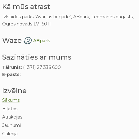
Kā mūs atrast
Izklaides parks "Avārijas brigāde", ABpark, Lēdmanes pagasts,
Ogres novads LV- 5011
Waze
ABpark
Sazināties ar mums
Tālrunis:
(+371) 27 336 600
E-pasts:
Izvēlne
Sākums
Biļetes
Atrakcijas
Jaunumi
Galerija