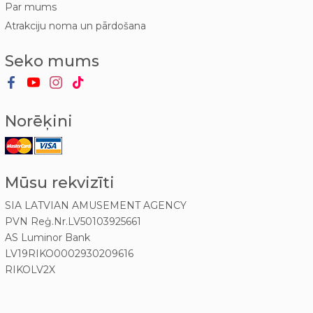
Par mums
Atrakciju noma un pārdošana
Seko mums
Norēķini
Mūsu rekvizīti
SIA LATVIAN AMUSEMENT AGENCY
PVN Reģ.Nr.LV50103925661
AS Luminor Bank
LV19RIKO0002930209616
RIKOLV2X