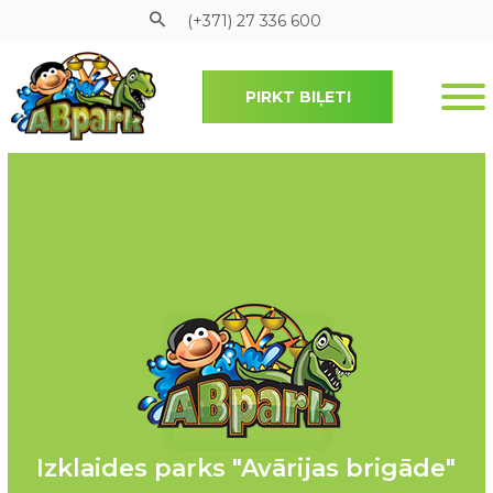
(+371) 27 336 600
PIRKT BIĻETI
Pāriet uz galveno saturu
Izklaides parks "Avārijas brigāde"