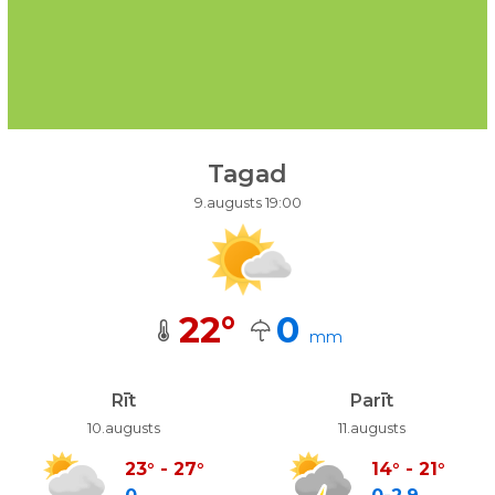
Tagad
9.augusts 19:00
22
°
0
mm
Rīt
Parīt
10.augusts
11.augusts
23
°
-
27
°
14
°
-
21
°