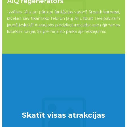
AIQ reģenerators
Izvēlies tēlu un pārtopi fantāzijas varonī! Smaidi kamerai,
izvēlies sev tīkamāko tēlu un ļauj AI uzburt Tevi pavisam
jaunā izskatā! Aizraujošs piedzīvojums jebkuram ģimenes
loceklim un jautra piemiņa no parka apmeklējuma.
Skatīt visas atrakcijas