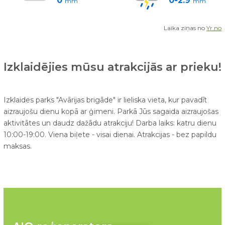
0
0-2.9
mm
mm
Laika ziņas no
Yr.no
Izklaidējies mūsu atrakcijās ar prieku!
Izklaides parks "Avārijas brigāde" ir lieliska vieta, kur pavadīt
aizraujošu dienu kopā ar ģimeni. Parkā Jūs sagaida aizraujošas
aktivitātes un daudz dažādu atrakciju! Darba laiks: katru dienu
10:00-19:00. Viena biļete - visai dienai. Atrakcijas - bez papildu
maksas.