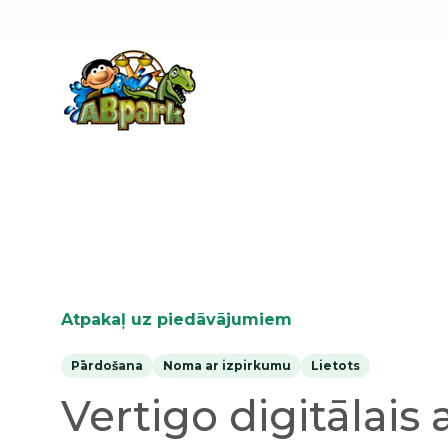
Pāriet uz galveno saturu
Atpakaļ uz piedāvājumiem
Pārdošana
Noma ar izpirkumu
Lietots
Vertigo digitālais 