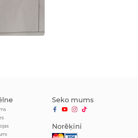
ēlne
Seko mums
ums
es
Norēķini
cijas
umi