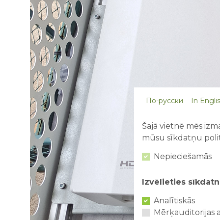
По-русски
In Engli
Šajā vietnē mēs izma
mūsu sīkdatņu polit
Nepieciešamās
Izvēlieties sīkdatn
Analītiskās
Mērķauditorijas a