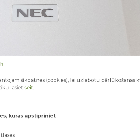
sh
ntojam sīkdatnes (cookies), lai uzlabotu pārlūkošanas kva
iku lasiet
šeit
.
es, kuras apstipriniet
tlases