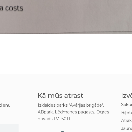
Kā mūs atrast
Izv
Sāk
dienu
Izklaides parks "Avārijas brigāde",
ABpark, Lēdmanes pagasts, Ogres
Biļet
novads LV- 5011
Atrak
Jaun