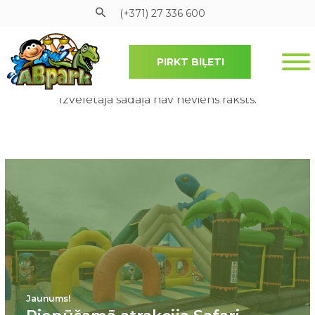
(+371) 27 336 600
PIRKT BIĻETI
Pāriet uz galveno saturu
Izvēlētajā sadaļā nav neviens raksts.
Jaunums!