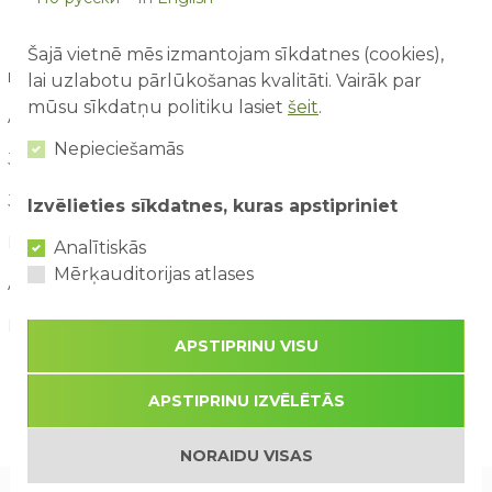
Šajā vietnē mēs izmantojam sīkdatnes (cookies),
RAKSTU ARHĪVS
lai uzlabotu pārlūkošanas kvalitāti. Vairāk par
mūsu sīkdatņu politiku lasiet
šeit
.
August / 2026
Nepieciešamās
July / 2026
June / 2026
Izvēlieties sīkdatnes, kuras apstipriniet
May / 2026
Analītiskās
Mērķauditorijas atlases
April / 2026
March / 2026
APSTIPRINU VISU
APSTIPRINU IZVĒLĒTĀS
NORAIDU VISAS