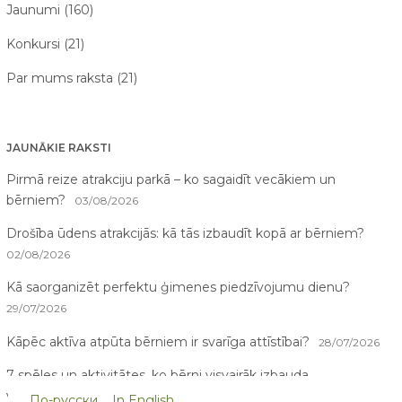
Jaunumi (160)
Konkursi (21)
Par mums raksta (21)
JAUNĀKIE RAKSTI
Pirmā reize atrakciju parkā – ko sagaidīt vecākiem un
bērniem?
03/08/2026
Drošība ūdens atrakcijās: kā tās izbaudīt kopā ar bērniem?
02/08/2026
Kā saorganizēt perfektu ģimenes piedzīvojumu dienu?
29/07/2026
Kāpēc aktīva atpūta bērniem ir svarīga attīstībai?
28/07/2026
7 spēles un aktivitātes, ko bērni visvairāk izbauda
vasarā
26/07/2026
По-русски
In English