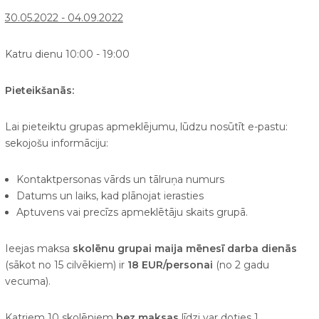
30.05.2022 - 04.09.2022
Katru dienu 10:00 - 19:00
Pieteikšanās:
Lai pieteiktu grupas apmeklējumu, lūdzu nosūtīt e-pastu:
sekojošu informāciju:
Kontaktpersonas vārds un tālruņa numurs
Datums un laiks, kad plānojat ierasties
Aptuvens vai precīzs apmeklētāju skaits grupā.
Ieejas maksa
skolēnu grupai maija mēnesī darba dienās
(sākot no 15 cilvēkiem) ir
18 EUR/personai
(no 2 gadu
vecuma).
Katriem 10 skolēniem
bez maksas
līdzi var doties 1