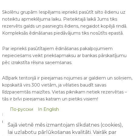
Skolēnu grupām Iespējams iepriekš pasūtīt silto ēdienu uz
noteiktu apmeklējuma laiku. Pieteiktajā laikā Jums tiks
rezervēts galds un pasniegts ēdiens, negaidot kopējā rindā.
Kompleksās ēdināšanas piedāvājums tiks nosūtīts epastā.
Par iepriekš pasūtītajiem ēdināšanas pakalpojumiem
nepieciešams veikt priekšapmaksu ar bankas pārskaitījumu
pēc izrakstīta rēķina saņemšanas.
ABpark teritorijā ir pieejamas nojumes ar galdiem un soliņiem,
kopskaitā virs 300 vietām, ja vēlaties baudīt savas
līdzpaņemtās maizītes. Vietas piknikam netiek rezervētas –
tās ir brīvi pieejamas katram un pietiks visiem!
По-русски
In English
Ņemot vērā parka plašo teritoriju un apmeklētāju skaitu
rekomendējam ieplānot apmeklējumam vismaz 4h.
Šajā vietnē mēs izmantojam sīkdatnes (cookies),
lai uzlabotu pārlūkošanas kvalitāti. Vairāk par