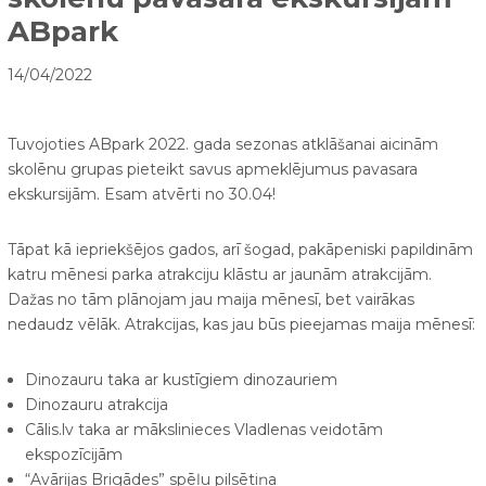
ABpark
14/04/2022
Tuvojoties ABpark 2022. gada sezonas atklāšanai aicinām
skolēnu grupas pieteikt savus apmeklējumus pavasara
ekskursijām. Esam atvērti no 30.04!
Tāpat kā iepriekšējos gados, arī šogad, pakāpeniski papildinām
katru mēnesi parka atrakciju klāstu ar jaunām atrakcijām.
Dažas no tām plānojam jau maija mēnesī, bet vairākas
nedaudz vēlāk. Atrakcijas, kas jau būs pieejamas maija mēnesī:
Dinozauru taka ar kustīgiem dinozauriem
Dinozauru atrakcija
Cālis.lv taka ar mākslinieces Vladlenas veidotām
ekspozīcijām
“Avārijas Brigādes” spēļu pilsētiņa