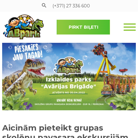
(+371) 27 336 600
PIRKT BIĻETI
Pāriet uz galveno saturu
Aicinām pieteikt grupas
skolēnu pavasara ekskursijām