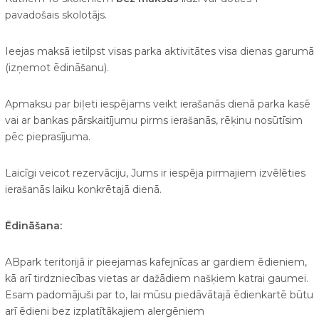
pavadošais skolotājs.
Ieejas maksā ietilpst visas parka aktivitātes visa dienas garumā
(izņemot ēdināšanu).
Apmaksu par biļeti iespējams veikt ierašanās dienā parka kasē
vai ar bankas pārskaitījumu pirms ierašanās, rēķinu nosūtīsim
pēc pieprasījuma.
Laicīgi veicot rezervāciju, Jums ir iespēja pirmajiem izvēlēties
ierašanās laiku konkrētajā dienā.
Ēdināšana:
ABpark teritorijā ir pieejamas kafejnīcas ar gardiem ēdieniem,
kā arī tirdzniecības vietas ar dažādiem našķiem katrai gaumei.
Esam padomājuši par to, lai mūsu piedāvātajā ēdienkartē būtu
arī ēdieni bez izplatītākajiem alergēniem