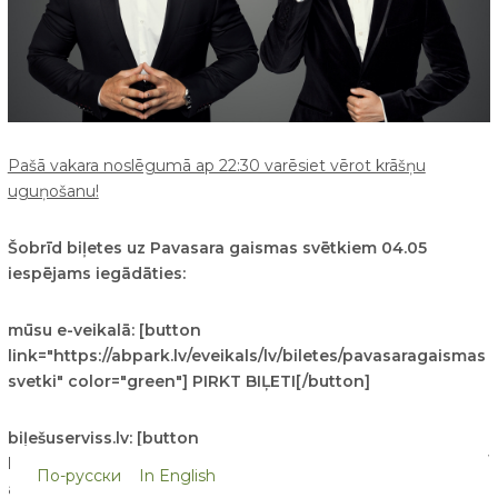
Pašā vakara noslēgumā ap 22:30 varēsiet vērot krāšņu
uguņošanu!
Šobrīd biļetes uz Pavasara gaismas svētkiem 04.05
iespējams iegādāties:
mūsu e-veikalā: [button
link="https://abpark.lv/eveikals/lv/biletes/pavasaragaismas
svetki" color="green"] PIRKT BIĻETI[/button]
biļešuserviss.lv: [button
link="https://www.bilesuserviss.lv/lat/biletes/gimenei/sovs/
По-русски
In English
abpark-pavasara-gaismas-svetki-248591/" color="green"]