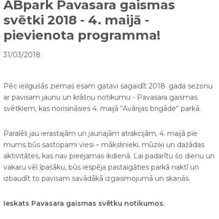
ABpark Pavasara gaismas
svētki 2018 - 4. maijā -
pievienota programma!
31/03/2018
Pēc ieilgušās ziemas esam gatavi sagaidīt 2018. gada sezonu
ar pavisam jaunu un krāšņu notikumu - Pavasara gaismas
svētkiem, kas norisināsies 4. maijā “Avārijas brigāde” parkā.
Paralēli jau ierastajām un jaunajām atrakcijām, 4. maijā pie
mums būs sastopami viesi – mākslinieki, mūziķi un dažādas
aktivitātes, kas nav pieejamas ikdienā. Lai padarītu šo dienu un
vakaru vēl īpašāku, būs iespēja pastaigāties parkā naktī un
izbaudīt to pavisam savādākā izgaismojumā un skaņās.
Ieskats Pavasara gaismas svētku notikumos.