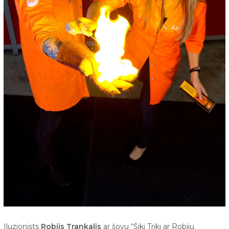
Iluzionists
Robijs Trankalis
ar šovu “Šiki Triki ar Robiju