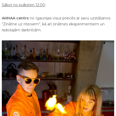
Sākot no pulksten 12:00
:
AHHAA centrs
no Igaunijas visus priecēs ar savu uzstāšanos
“Zinātne uz riteņiem”, kā arī zinātnes eksperimentiem un
radošajām darbnīcām;