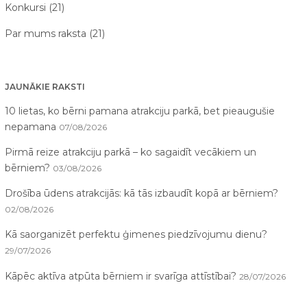
Konkursi (21)
Par mums raksta (21)
JAUNĀKIE RAKSTI
10 lietas, ko bērni pamana atrakciju parkā, bet pieaugušie
nepamana
07/08/2026
Pirmā reize atrakciju parkā – ko sagaidīt vecākiem un
bērniem?
03/08/2026
Drošība ūdens atrakcijās: kā tās izbaudīt kopā ar bērniem?
02/08/2026
Kā saorganizēt perfektu ģimenes piedzīvojumu dienu?
29/07/2026
Kāpēc aktīva atpūta bērniem ir svarīga attīstībai?
28/07/2026