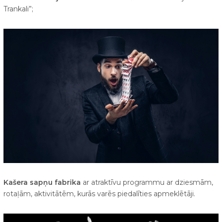
Trankali”;
Kašera sapņu fabrika
ar atraktīvu programmu ar dziesmām,
rotaļām, aktivitātēm, kurās varēs piedalīties apmeklētāji.