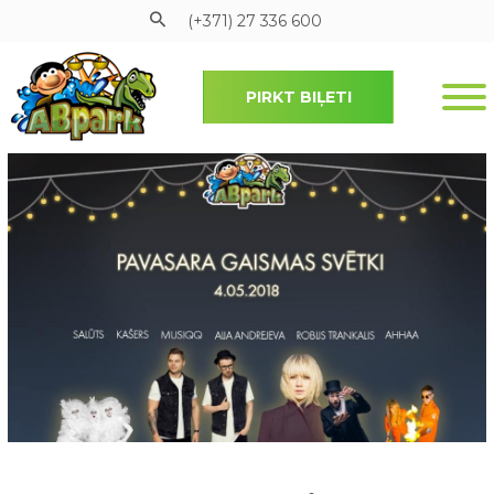
(+371) 27 336 600
PIRKT BIĻETI
Pāriet uz galveno saturu