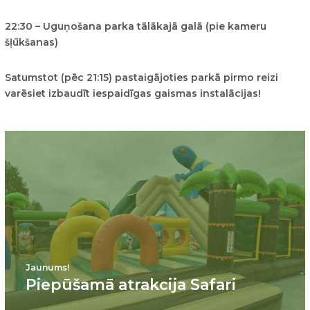
22:30 – Uguņošana parka tālākajā galā (pie kameru
šļūkšanas)
Satumstot (pēc 21:15) pastaigājoties parkā pirmo reizi
varēsiet izbaudīt iespaidīgas gaismas instalācijas!
Jaunums!
Piepūšamā atrakcija Safari