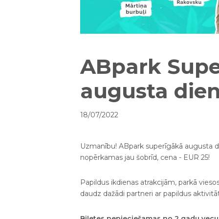
ABpark Supe
augusta dien
18/07/2022
Uzmanību! ABpark superīgākā augusta dien
nopērkamas jau šobrīd, cena - EUR 25!
Papildus ikdienas atrakcijām, parkā viesos
daudz dažādi partneri ar papildus aktivit
Biļetes nepieciešamas no 2 gadu vecu