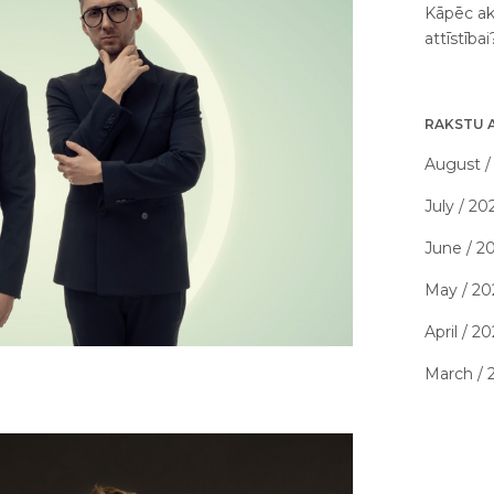
Kāpēc ak
attīstība
RAKSTU 
August /
July / 20
June / 2
May / 20
April / 2
March / 