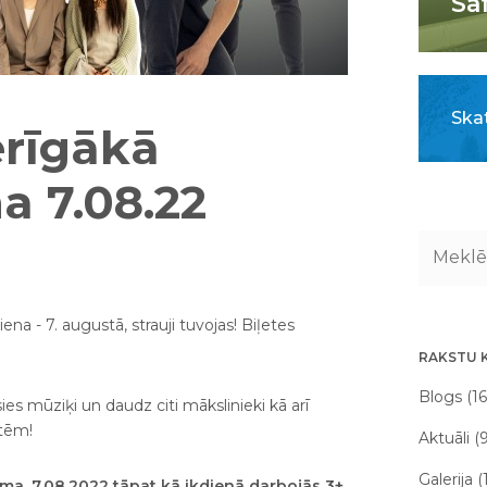
Sa
Skat
rīgākā
a 7.08.22
a - 7. augustā, strauji tuvojas! Biļetes
RAKSTU 
Blogs (16
ies mūziķi un daudz citi mākslinieki kā arī
ātēm!
Aktuāli (
Galerija (
ma. 7.08.2022 tāpat kā ikdienā darbojās 3+