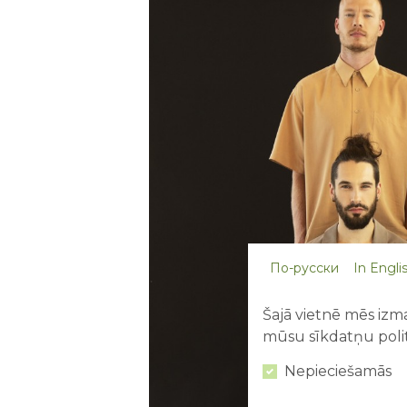
По-русски
In Engli
Šajā vietnē mēs izma
mūsu sīkdatņu polit
Nepieciešamās