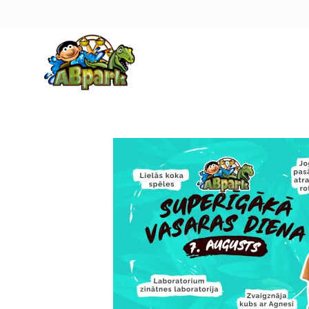
Pāriet uz galveno saturu