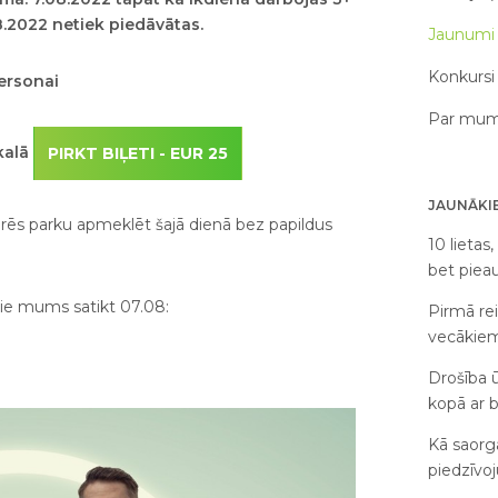
8.2022 netiek piedāvātas.
Jaunumi 
Konkursi 
personai
Par mums
kalā
PIRKT BIĻETI - EUR 25
JAUNĀKIE
arēs parku apmeklēt šajā dienā bez papildus
10 lietas
bet pie
pie mums satikt 07.08:
Pirmā rei
vecākie
Drošība ū
kopā ar 
Kā saorg
piedzīvo