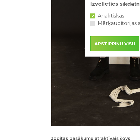
Izvēlieties sīkdatn
Analītiskās
Mērķauditorijas a
APSTIPRINU VISU
Jogitas pasākumu atraktīvais šovs