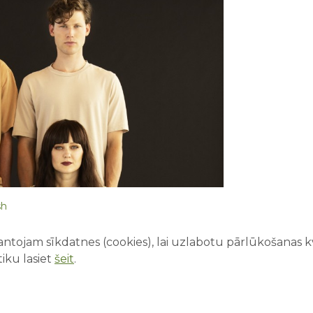
sh
ntojam sīkdatnes (cookies), lai uzlabotu pārlūkošanas kva
iku lasiet
šeit
.