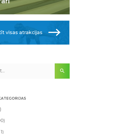
fari
īt visas atrakcijas
KATEGORIJAS
)
90)
11)