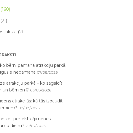
(160)
(21)
 raksta (21)
 RAKSTI
, ko bērni pamana atrakciju parkā,
augušie nepamana
07/08/2026
ze atrakciju parkā – ko sagaidīt
m un bērniem?
03/08/2026
dens atrakcijās: kā tās izbaudīt
bērniem?
02/08/2026
anizēt perfektu ģimenes
jumu dienu?
29/07/2026