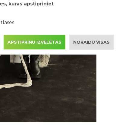
es, kuras apstipriniet
tlases
APSTIPRINU IZVĒLĒTĀS
NORAIDU VISAS