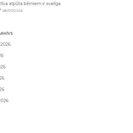
tīva atpūta bērniem ir svarīga
i?
28/07/2026
ARHĪVS
 2026
26
026
26
026
2026