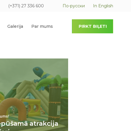
(+371) 27 336 600
По-русски
In English
Galerija
Par mums
PIRKT BIĻETI
ums!
epūšamā atrakcija