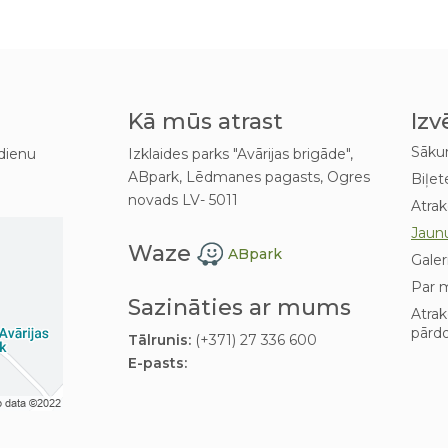
Kā mūs atrast
Izv
Sāk
dienu
Izklaides parks "Avārijas brigāde",
ABpark, Lēdmanes pagasts, Ogres
Biļet
novads LV- 5011
Atrak
Jaun
Waze
ABpark
Galer
Par 
Sazināties ar mums
Atra
pārd
Tālrunis:
(+371) 27 336 600
E-pasts: