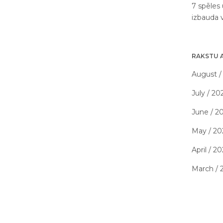
7 spēles 
izbauda 
RAKSTU 
August /
July / 20
June / 2
May / 20
April / 2
March / 