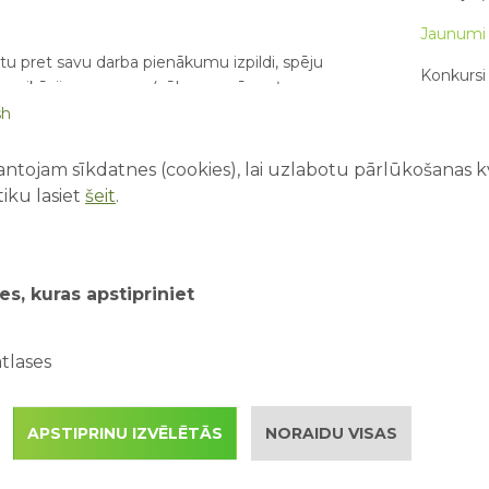
Jaunumi 
tu pret savu darba pienākumu izpildi, spēju
Konkursi 
munikācijas prasmes (vēlamas arī angļu un
ieksmi pret mūsu kuplo apmeklētāju pulku –
sh
Par mums
ieredze apkalpojošajā sfērā tiks uzskatīta par
ntojam sīkdatnes (cookies), lai uzlabotu pārlūkošanas kva
iku lasiet
šeit
.
JAUNĀKIE
Pirmā rei
vecākie
nes;
es, kuras apstipriniet
Drošība ū
kopā ar 
arbu ar iespēju realizēt sevi;
tlases
Kā saorg
kalpojumiem.
piedzīvo
 adresi
un/vai zvanīt 25616839
APSTIPRINU IZVĒLĒTĀS
NORAIDU VISAS
Kāpēc ak
attīstība