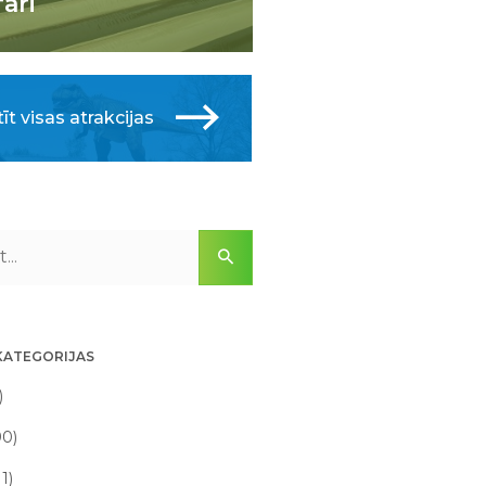
fari
īt visas atrakcijas
KATEGORIJAS
)
90)
11)