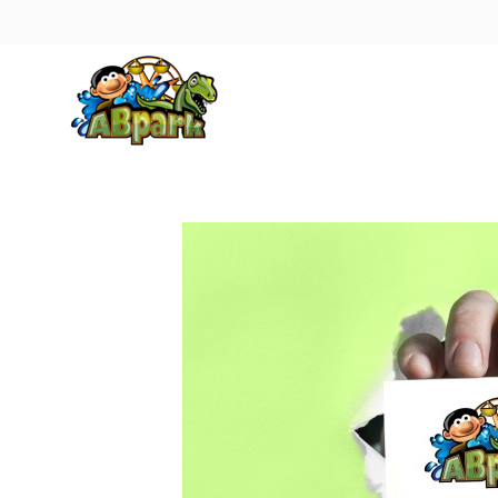
Pāriet uz galveno saturu