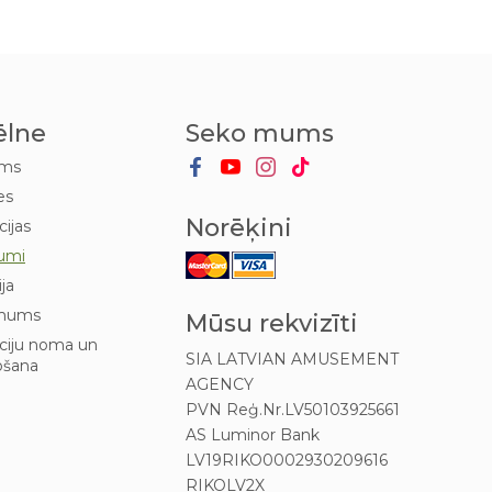
ēlne
Seko mums
ums
es
Norēķini
cijas
umi
ija
mums
Mūsu rekvizīti
kciju noma un
SIA LATVIAN AMUSEMENT
ošana
AGENCY
PVN Reģ.Nr.LV50103925661
AS Luminor Bank
LV19RIKO0002930209616
RIKOLV2X