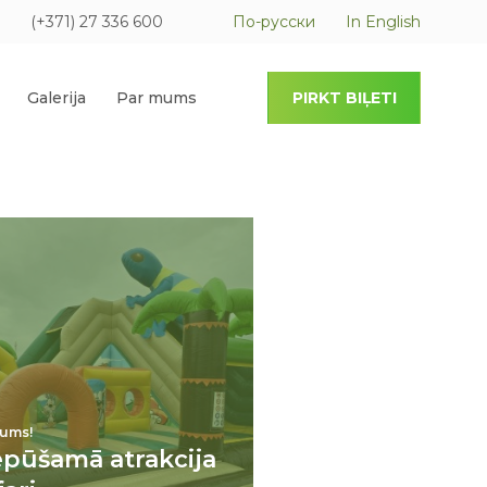
(+371) 27 336 600
По-русски
In English
Galerija
Par mums
PIRKT BIĻETI
ums!
epūšamā atrakcija