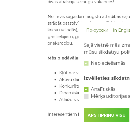
divās atrakciju uzraugu vakancēs!
No Tevis sagaidām augstu atbildības sajū
strādāt patstāvīgi un komandā, labas ko
krievu valodās), laipnu un atsaucīgu att
По-русски
In Engli
gan lielajiem, gan mazajiem. Iepriekšēja p
priekšrocību.
Šajā vietnē mēs izma
mūsu sīkdatņu polit
Mēs piedāvājam:
Nepieciešamās
Kļūt par vienu no mūsu lielās ģime
Izvēlieties sīkdatn
Aktīvu darbu svaigā gaisā;
Konkurētspējīgu atalgojumu;
Analītiskās
Dinamisku un izaicinājumiem pilnu d
Mērķauditorijas a
Atlaižu sistēmu izklaides parka pa
Interesentiem lūdzu sūtīt CV uz e-pasta
APSTIPRINU VISU