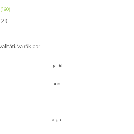
(160)
(21)
 raksta (21)
litāti. Vairāk par
 RAKSTI
ze atrakciju parkā – ko sagaidīt
m un bērniem?
03/08/2026
dens atrakcijās: kā tās izbaudīt
bērniem?
02/08/2026
anizēt perfektu ģimenes
jumu dienu?
29/07/2026
tīva atpūta bērniem ir svarīga
i?
28/07/2026