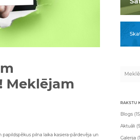
Sa
Skat
em
s! Meklējam
RAKSTU 
Blogs (15
Aktuāli (
papildspēkus pilna laika kasiera-pārdevēja un
Galerija (