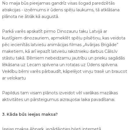
No maija būs pieejamas gandrīz visas šogad paredzētās
atrakcijas - izņēmums ir ūdens spēļu laukums, tā atklāšana
plānota ne ātrāk kā augustā.
Parkā varēs apskatīt pirmo Dinozauru taku Latvijā ar
kustīgiem dinozauriem, apmeklēt spēļu pilsētiņu, kas veidota
pēc iecienītās latviešu animācijas filmas „Avārijas Brigāde”
maketiem, kā arī iepazīt latviešu rakstnieku darbus Cālis.lv
stāstu takā. Bērniem nebeidzamu jautrību un prieku sagādās
lēkāšana uz Lecam spilvena un rotaļas uz Ūdens spilvena.
Veiklību bērni varēs pārbaudīt, kāpelējot virvju trasē un braucot
ar velokartu
Papildus tam visam plānots izveidot vēl vairākas mazākas
aktivitātes un pārsteigumus aizraujošai laika pavadīšanai.
3. Kāda būs ieejas maksa?
Ieejas maksa Abpark, iegādājoties biļeti internetā