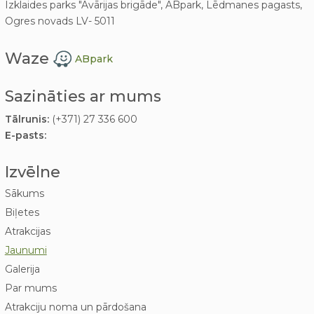
Izklaides parks "Avārijas brigāde", ABpark, Lēdmanes pagasts,
Ogres novads LV- 5011
Waze
ABpark
Sazināties ar mums
Tālrunis:
(+371) 27 336 600
E-pasts:
Izvēlne
Sākums
Biļetes
Atrakcijas
Jaunumi
Galerija
Par mums
Atrakciju noma un pārdošana