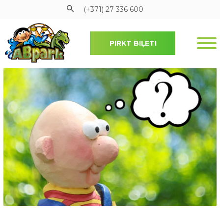
(+371) 27 336 600
PIRKT BIĻETI
Pāriet uz galveno saturu