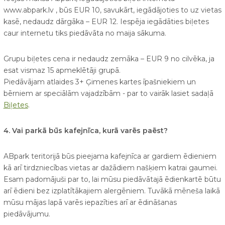
www.abpark.lv , būs EUR 10, savukārt, iegādājoties to uz vietas
kasē, nedaudz dārgāka – EUR 12. Iespēja iegādāties biļetes
caur internetu tiks piedāvāta no maija sākuma.
Grupu biļetes cena ir nedaudz zemāka – EUR 9 no cilvēka, ja
esat vismaz 15 apmeklētāji grupā.
Piedāvājam atlaides 3+ Ģimenes kartes īpašniekiem un
bērniem ar speciālām vajadzībām - par to vairāk lasiet sadaļā
Biļetes
.
4. Vai parkā būs kafejnīca, kurā varēs paēst?
ABpark teritorijā būs pieejama kafejnīca ar gardiem ēdieniem
kā arī tirdzniecības vietas ar dažādiem našķiem katrai gaumei.
Esam padomājuši par to, lai mūsu piedāvātajā ēdienkartē būtu
arī ēdieni bez izplatītākajiem alergēniem. Tuvākā mēneša laikā
mūsu mājas lapā varēs iepazīties arī ar ēdināšanas
piedāvājumu.