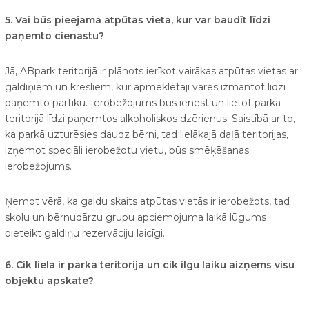
5. Vai būs pieejama atpūtas vieta, kur var baudīt līdzi
paņemto cienastu?
Jā, ABpark teritorijā ir plānots ierīkot vairākas atpūtas vietas ar
galdiņiem un krēsliem, kur apmeklētāji varēs izmantot līdzi
paņemto pārtiku. Ierobežojums būs ienest un lietot parka
teritorijā līdzi paņemtos alkoholiskos dzērienus. Saistībā ar to,
ka parkā uzturēsies daudz bērni, tad lielākajā daļā teritorijas,
izņemot speciāli ierobežotu vietu, būs smēķēšanas
ierobežojums.
Ņemot vērā, ka galdu skaits atpūtas vietās ir ierobežots, tad
skolu un bērnudārzu grupu apciemojuma laikā lūgums
pieteikt galdiņu rezervāciju laicīgi.
6. Cik liela ir parka teritorija un cik ilgu laiku aizņems visu
objektu apskate?