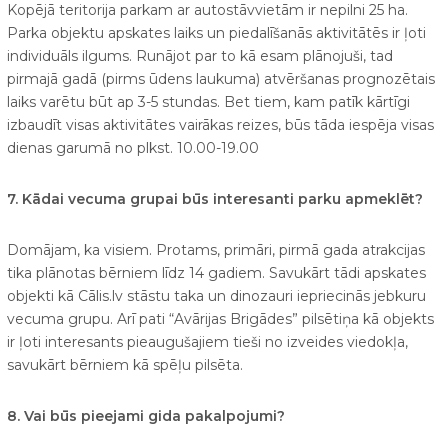
Kopējā teritorija parkam ar autostāvvietām ir nepilni 25 ha.
Parka objektu apskates laiks un piedalīšanās aktivitātēs ir ļoti
individuāls ilgums. Runājot par to kā esam plānojuši, tad
pirmajā gadā (pirms ūdens laukuma) atvēršanas prognozētais
laiks varētu būt ap 3-5 stundas. Bet tiem, kam patīk kārtīgi
izbaudīt visas aktivitātes vairākas reizes, būs tāda iespēja visas
dienas garumā no plkst. 10.00-19.00
7. Kādai vecuma grupai būs interesanti parku apmeklēt?
Domājam, ka visiem. Protams, primāri, pirmā gada atrakcijas
tika plānotas bērniem līdz 14 gadiem. Savukārt tādi apskates
objekti kā Cālis.lv stāstu taka un dinozauri iepriecinās jebkuru
vecuma grupu. Arī pati “Avārijas Brigādes” pilsētiņa kā objekts
ir ļoti interesants pieaugušajiem tieši no izveides viedokļa,
savukārt bērniem kā spēļu pilsēta.
8. Vai būs pieejami gida pakalpojumi?