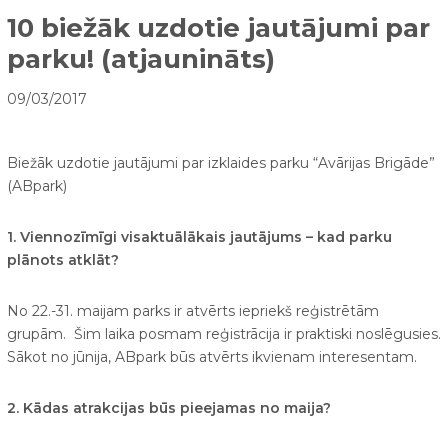
10 biežāk uzdotie jautājumi par
parku! (atjaunināts)
09/03/2017
Biežāk uzdotie jautājumi par izklaides parku “Avārijas Brigāde”
(ABpark)
1. Viennozīmīgi visaktuālākais jautājums – kad parku
plānots atklāt?
No 22.-31. maijam parks ir atvērts iepriekš reģistrētām
grupām. Šim laika posmam reģistrācija ir praktiski noslēgusies.
Sākot no jūnija, ABpark būs atvērts ikvienam interesentam.
2. Kādas atrakcijas būs pieejamas no maija?