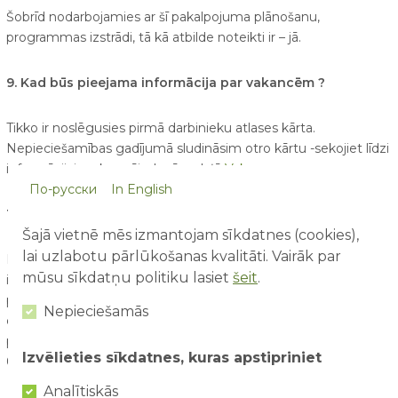
Šobrīd nodarbojamies ar šī pakalpojuma plānošanu,
programmas izstrādi, tā kā atbilde noteikti ir – jā.
9. Kad būs pieejama informācija par vakancēm ?
Tikko ir noslēgusies pirmā darbinieku atlases kārta.
Nepieciešamības gadījumā sludināsim otro kārtu -sekojiet līdzi
informācijai parka mājaslapā sadaļā
Vakances
.
По-русски
In English
10. Cik lielas investīcijas tiek veiktas parka izveidē ?
Šajā vietnē mēs izmantojam sīkdatnes (cookies),
lai uzlabotu pārlūkošanas kvalitāti. Vairāk par
Publiski minētās investīcijas, kas rotā daudzus ziņu virsrakstus
mūsu sīkdatņu politiku lasiet
šeit
.
ir 3,5 miljoni eiro. Tās ir kopējās parka izveides izmaksas, ko
plānots ieguldīt 5 gadu laikā, vai citā termiņā, atkarīgi no
Nepieciešamās
darbības rezultātiem un piesaistītajām finansēm. Pirmā gada
plānotās investīcijas ir krietni mazākas – aptuveni EUR 800
Izvēlieties sīkdatnes, kuras apstipriniet
000.
Analītiskās