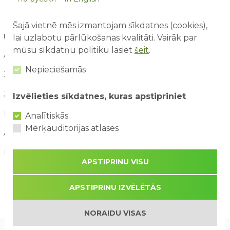
Šajā vietnē mēs izmantojam sīkdatnes (cookies),
RAKSTU ARHĪVS
lai uzlabotu pārlūkošanas kvalitāti. Vairāk par
mūsu sīkdatņu politiku lasiet
šeit
.
August / 2026
Nepieciešamās
July / 2026
June / 2026
Izvēlieties sīkdatnes, kuras apstipriniet
May / 2026
Analītiskās
Mērķauditorijas atlases
April / 2026
March / 2026
APSTIPRINU VISU
APSTIPRINU IZVĒLĒTĀS
NORAIDU VISAS