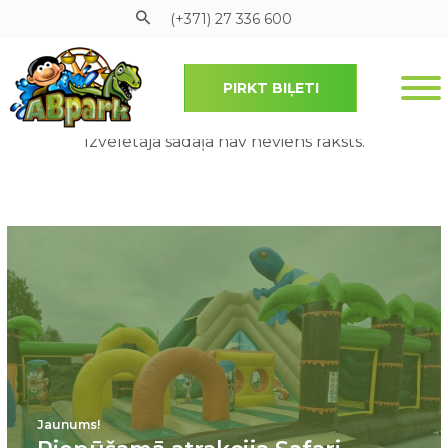
(+371) 27 336 600
PIRKT BIĻETI
Pāriet uz galveno saturu
Izvēlētajā sadaļā nav neviens raksts.
Jaunums!