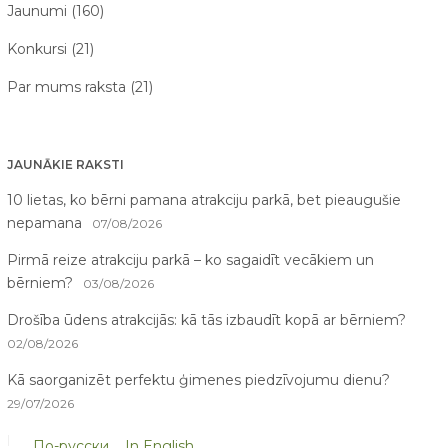
Jaunumi (160)
Konkursi (21)
Par mums raksta (21)
JAUNĀKIE RAKSTI
10 lietas, ko bērni pamana atrakciju parkā, bet pieaugušie
nepamana
07/08/2026
Pirmā reize atrakciju parkā – ko sagaidīt vecākiem un
bērniem?
03/08/2026
Drošība ūdens atrakcijās: kā tās izbaudīt kopā ar bērniem?
02/08/2026
Kā saorganizēt perfektu ģimenes piedzīvojumu dienu?
29/07/2026
Kāpēc aktīva atpūta bērniem ir svarīga attīstībai?
28/07/2026
По-русски
In English